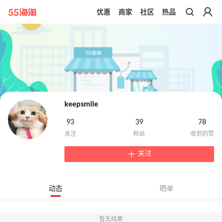
优惠
商家
社区
热品
带你去官网买正品
keepsmile
93
39
78
关注
动态
晒单
暂无结果