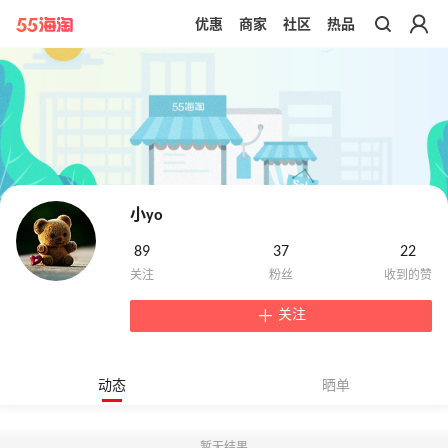
优惠
商家
社区
热品
带你去官网买正品
小yo
89
37
22
关注
动态
晒单
暂无结果