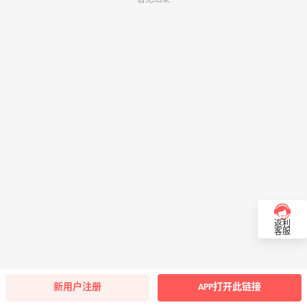
返利
客服
新用户注册
APP打开此链接