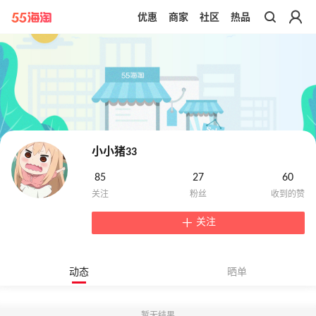
优惠
商家
社区
热品
带你去官网买正品
小小猪33
85
27
60
关注
动态
晒单
暂无结果