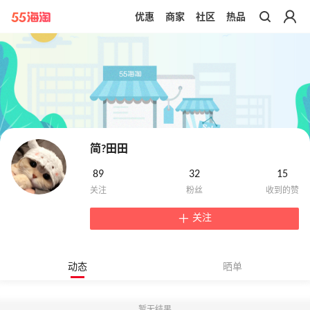
优惠
商家
社区
热品
带你去官网买正品
简?田田
89
32
15
关注
动态
晒单
暂无结果