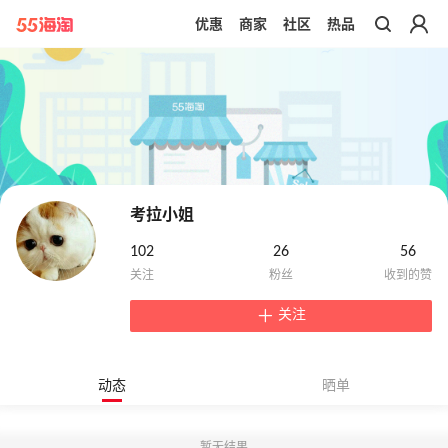
优惠
商家
社区
热品
带你去官网买正品
考拉小姐
102
26
56
关注
动态
晒单
暂无结果