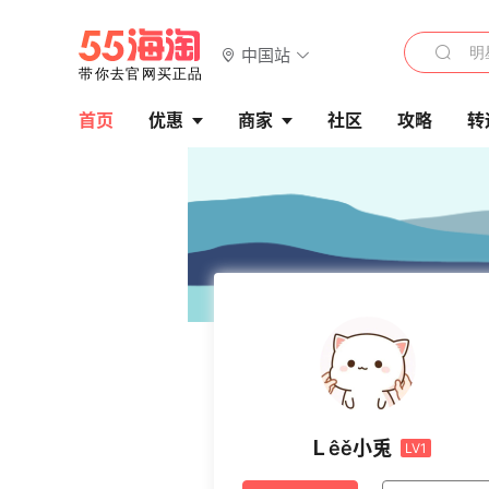
中国站
首页
优惠
商家
社区
攻略
转
Ｌêě小兎
LV1