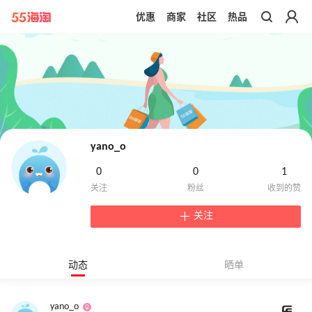
优惠
商家
社区
热品
带你去官网买正品
yano_o
0
0
1
关注
动态
晒单
yano_o