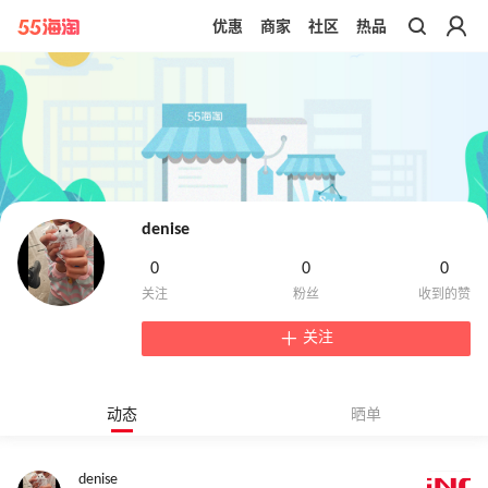
优惠
商家
社区
热品
带你去官网买正品
denise
0
0
0
关注
动态
晒单
denise