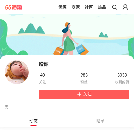
优惠
商家
社区
热品
带你去官网买正品
瞪你
40
983
3033
关注
无
动态
晒单