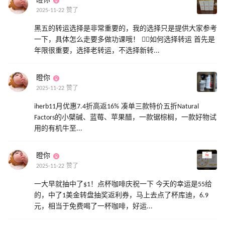
瞪你
2025-11-22 赞了
黑五的转运选择是非常重要的，我的选择只是提供大家参考
一下，具体怎么走要多做功课哦！ 👉🏻如何选择转运 首先是
年限很重要，选择老转运，不选择新转...
瞪你
2025-11-22 赞了
iherb11月优惠7.4折高返16% 凑单三款特价五折Natural
Factors的小檗碱、蓝莓、苹果醋，一款锯棕榈，一款好物试
用的有机牛至...
瞪你
2025-11-22 赞了
一大早就抽中了$1！点杯咖啡庆祝一下 今天的幸运是55给
的，中了1美金转盘抽奖返利券，马上去点了杯库迪，6.9
元，相当于免费喝了一杯咖啡，好运...