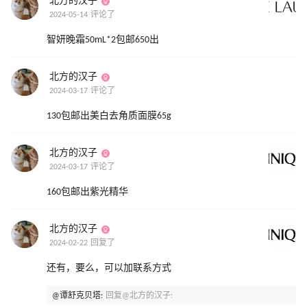
北方的汉子
2024-05-14 评论了
智妍晚霜50mL*2包邮650出
北方的汉子
2024-03-17 评论了
130包邮出美白去角质面膜65g
北方的汉子
2024-03-17 评论了
160包邮出紫光精华
北方的汉子
2024-02-22 回复了
还有，要么，可以加联系方式
@谭舒克贝塔:
回复@北方的汉子: