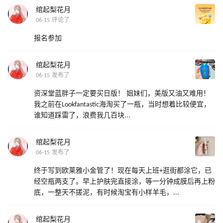
绾起梨花月
06-15 评论了
报名参加
绾起梨花月
06-15 发布了
资深堂蓝胖子一定要买日版！ 姐妹们，美版又油又难用！
我之前在Lookfantastic海淘买了一瓶，当时想着比较便宜，
谁知道踩雷了，浪费我几百块...
绾起梨花月
06-15 发布了
终于写到欧莱雅小金管了！现在每天上班+逛街都涂它，已
经空瓶两支了。早上护肤完直接涂，等一分钟成膜后再上粉
底，一整天不搓泥，有时候淘宝有小样羊毛，...
绾起梨花月