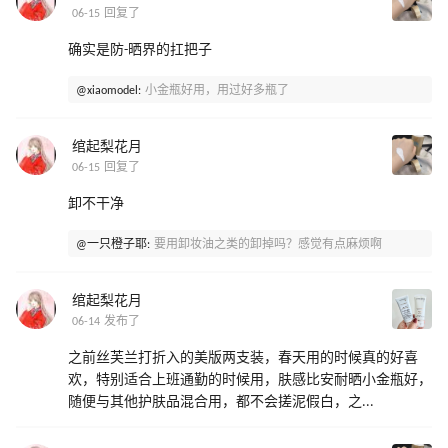
06-15 回复了
确实是防-晒界的扛把子
@xiaomodel:
小金瓶好用，用过好多瓶了
绾起梨花月
06-15 回复了
卸不干净
@一只橙子耶:
要用卸妆油之类的卸掉吗？感觉有点麻烦啊
绾起梨花月
06-14 发布了
之前丝芙兰打折入的美版两支装，春天用的时候真的好喜
欢，特别适合上班通勤的时候用，肤感比安耐晒小金瓶好，
随便与其他护肤品混合用，都不会搓泥假白，之...