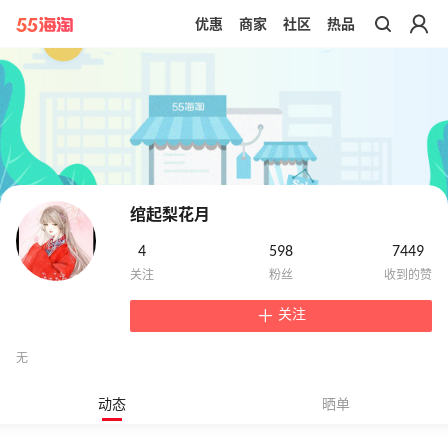
优惠
商家
社区
热品
带你去官网买正品
绾起梨花月
4
598
7449
关注
无
动态
晒单