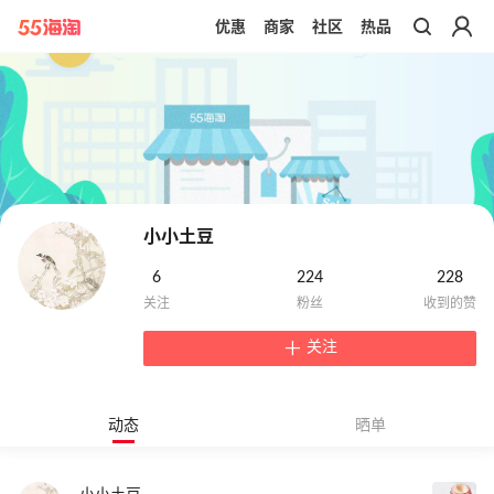
优惠
商家
社区
热品
带你去官网买正品
小小土豆
6
224
228
关注
动态
晒单