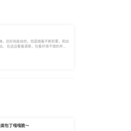
得土豪消费奖、实力败家奖（最低消费总额
.积极剁手奖于符合条件的跟帖用户中随机抽取；
单，一经发现55有权取消奖励发放； 5.返
天有效，过期未使用自动作废不补发； 6.本
绪，还好尚能自控。但是随着不断积累，和应
些波动。 在这边看着湖景，住着环境不错的并
次guan肠把糟糕状态推到了小极点。 随着
之后，清醒过来心里畅快又饱满，这两天也开
估计会更好～ 刚好又等到考研放榜，对比原
过提前批次的面试，基本在等天大的offer
开端吧～～人生总会有转机，大家也加油啊
脆面包丁嘎嘎脆～