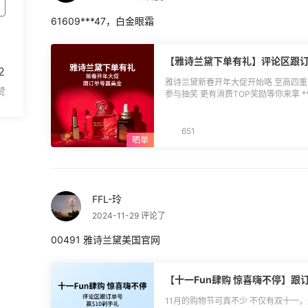
61609***47，白金眼霜
【雅诗兰黛下单有礼】评论区跟订
2
雅诗兰黛新春开年大促开始咯 至高四重
参与抽奖 更有消费TOP奖励等你来拿 **[点击查看优惠详情]
(https://www.55haitao.com/deals/1091576.html)** 
月8日 **🔵参与方式：**直接本帖回复 订单号+凑单产品（订单号连续7位空格）
**🔵活动奖品：** 消费TOP奖 2名：$7返
651
动规则：** 1.活动期间通过55海淘去
消费TOP奖抽选消费金额前2名，总交
跟帖中随机抽选； 3.退货退款不予计
消奖励发放； 4.返利券用于发放日起之
权归55海淘所有。 **🔵得奖名单：** $7返利券：竹熊窝窝头海淘、Maylingqy $3
FFL-玲
返利券：海淘用户5e2v3DK1V、yanma
yongyu、姑娘家-1992、zhwy、newc
2024-11-29 评论了
00491 雅诗兰黛美国官网
【十一Fun肆购 惊喜嗨不停】跟
11月的购物节可真不少 不仅有双十一，