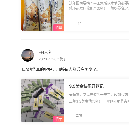
过年因为要换同事回家所以本地的都要
就不能及时收到产品啦！一般吃零食少
以过年囤货！ ✅推荐新晋囤货零食：茶颜悦色面包丁 ✅购买价格：22.8元/6包
（35g） ✅推荐购买渠道：猫超 ✅这个是线下茶颜悦色奶茶店有卖的零食，不知道价
格但是小包装的很方便携带，最近搬砖
113
味的，咸甜口而且特别香脆的面包碎丁
小一次一包不会浪费，价格比较划算，
划算。很推荐入手，给小朋友也会喜欢
FFL-玲
2023-12-02 赞了
肽A精华真的很好，用所有人都后悔买少了。
9.9美金快乐开箱记
❤️哇塞，又是开箱的一天了。收到快两
三单3.3美金倩碧啦！！ 🧡刚好那是
来了！！5单3.3美金+一只MAC哟！！ 💓报告小伙伴们，这个倩碧肽A真的好用
后悔没有多买点了。真的还没拆开过小
278
含有HPR技术维A不需要转化，！现在
间：2024年2月1日，买这个小伙伴赚了！！ 💚这几个东西合箱重量： 1.
来应付46.65元，用券实际扣款金额：