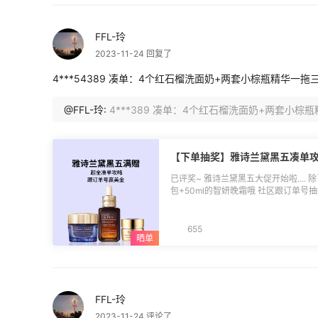
好系统，合箱数量恢复之前16个，服务
FFL-玲
2023-11-24 回复了
4***54389 凑单：4个红石榴洗面奶+两套小棕瓶精华一拖三合
@FFL-玲:
4***389 凑单：4个红石榴洗面奶+两套小棕瓶
【下单抽奖】雅诗兰黛黑五凑单
已评奖~ 雅诗兰黛黑五大促开始啦.... 
包+50ml的智妍晚霜哦 社区跟订单号
单攻略](https://post.55haitao.com/show/353278/)*
恭喜上榜的小伙伴们！返利券我们将于1
淘App-我的-返利券中查看并使用，
655
起生效，有效期30天，过期未使用自动
的，也欢迎参加社区新人首晒活动赢$5
(https://post.55haitao.com/show/activity/86/)。 **🔵活动
27日 **🔵优惠详情：** 满$100送7件套礼包 满$200送原生液400ml 满$250送智
妍晚霜50ml 需要使用折扣码：55BF23
FFL-玲
(https://www.55haitao.com/deals/959956.html)。 
复 雅诗兰黛订单号后5位+凑单作业 **🔵活动奖品：** 土豪消费奖 3名： $10返利券
2023-11-24 评论了