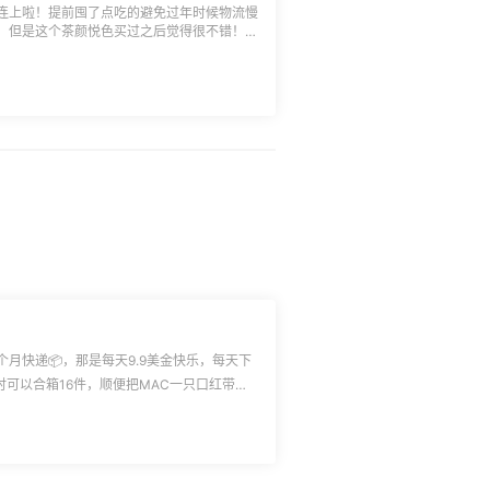
连上啦！提前囤了点吃的避免过年时候物流慢
，但是这个茶颜悦色买过之后觉得很不错！所
都会带上一包饿的时候也可以垫垫。是海盐口
，基本上撕开直接到嘴里比较过瘾，而且份量
套装就是6袋一起只要22块多，你用猫超卡更
的！
个月快递📦，那是每天9.9美金快乐，每天下
吉时可以合箱16件，顺便把MAC一只口红带回
，
伙伴赶紧用起来，非常棒！可以抗老淡纹，所
流行早C晚A概念，可以用这个很棒！过期时
122磅，本
36.65元。我走吉时的，希望吉时能够早点搞