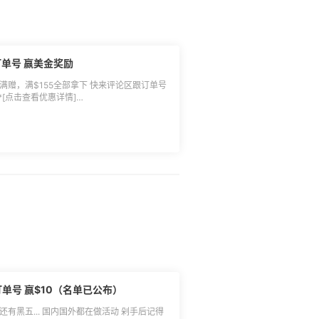
单号 赢美金奖励
满赠，满$155全部拿下 快来评论区跟订单号
**🔵活动时间：**2月12日-3
利券 积极剁手奖 10名：$3返利券 **🔵活
雅诗兰黛官网下单成功的用户可参与抽奖； 2.
易额须≥$500，积极剁手奖小编于符合条件的
算在内，禁止无意义刷单，一经发现55有权取
后的订单，30天有效； 5.本次活动最终解释
o1986、Vcocosu27、汪又七哟、
hengse、快乐lucky周、pink1990
订单号 赢$10（名单已公布）
还有黑五... 国内国外都在做活动 剁手后记得