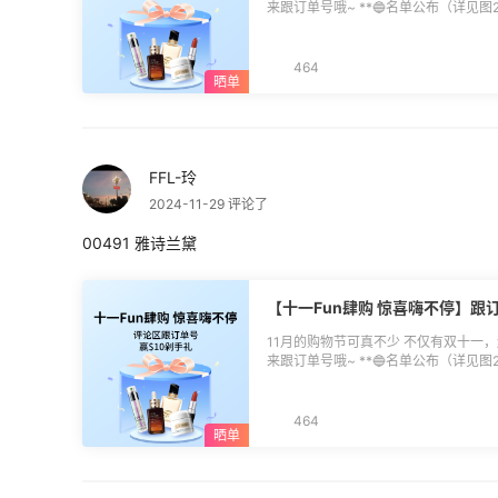
来跟订单号哦~ **🔵名单公布（详见图2）** 恭喜获得奖励的小伙伴们，返利券我们
将于12月初统一发放，届时可通过55海
发放后30天内绑定有效，过期未绑定
到淘宝、京东、美团饿了么等国内返利
464
参照[>>>返利券使用方法](https://post.55haita
**11月1日-11月30日 **🔵参与方式：**直接本帖回复 订单号后5位+购买网站 **🔵
活动奖励：** 土豪消费奖 2名：$10返
奖20名：$2返利券 **🔵活动规则：** 1.活动期间通过55海淘产生的有效返利订单可
抽奖； 2.消费Top10跟帖用户可获
FFL-玲
≥$500，以55海淘公布为准）； 3
4.退货退款不予计算在内，禁止无意义刷
2024-11-29 评论了
利券需绑定于发放日起之后的订单，30
次活动最终解释权归55海淘所有。
00491 雅诗兰黛
【十一Fun肆购 惊喜嗨不停】跟
11月的购物节可真不少 不仅有双十一，
来跟订单号哦~ **🔵名单公布（详见图2）** 恭喜获得奖励的小伙伴们，返利券我们
将于12月初统一发放，届时可通过55海
发放后30天内绑定有效，过期未绑定
到淘宝、京东、美团饿了么等国内返利
464
参照[>>>返利券使用方法](https://post.55haita
**11月1日-11月30日 **🔵参与方式：**直接本帖回复 订单号后5位+购买网站 **🔵
活动奖励：** 土豪消费奖 2名：$10返
奖20名：$2返利券 **🔵活动规则：** 1.活动期间通过55海淘产生的有效返利订单可