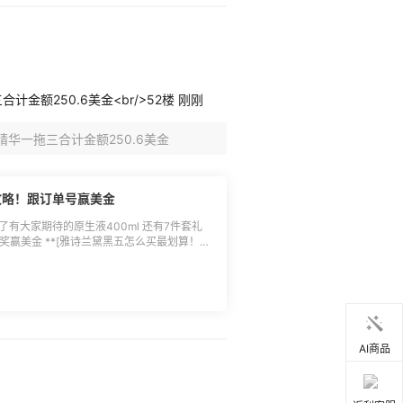
越来越好！！
计金额250.6美金<br/>52楼 刚刚
精华一拖三合计金额250.6美金
攻略！跟订单号赢美金
除了有大家期待的原生液400ml 还有7件套礼
抽奖赢美金 **[雅诗兰黛黑五怎么买最划算！凑
* 🌸**名单公布：**详细见图2
2月12日前统一安排发放，届时可通过55海
返利券需绑定于发放日之后的待生效返利订单一
作废不补发，还未通过55海淘社区发过帖
无门槛返利券：[点击参与]
时间：**11月24日-11月
AI商品
 [>>优惠详情]
**🔵参与方式：**直接本帖回