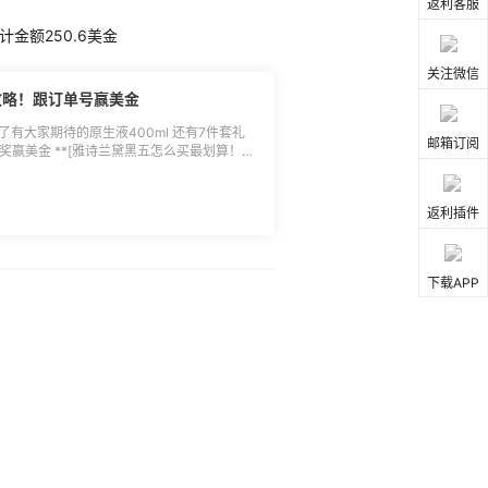
返利客服
下单成功的用户可参与抽奖（必须跟到55返
计金额250.6美金
获得土豪消费奖、实力败家奖（消费累计总额
，小编于符合条件的跟帖中随机抽选； 3.除了
关注微信
议； 4.退货退款不予计算在内，禁止无意
攻略！跟订单号赢美金
； 5.返利券用于发放日起之后的订单，30天
除了有大家期待的原生液400ml 还有7件套礼
邮箱订阅
抽奖赢美金 **[雅诗兰黛黑五怎么买最划算！凑
* 🌸**名单公布：**详细见图2
2月12日前统一安排发放，届时可通过55海
返利券需绑定于发放日之后的待生效返利订单一
返利插件
作废不补发，还未通过55海淘社区发过帖
无门槛返利券：[点击参与]
时间：**11月24日-11月
下载APP
 [>>优惠详情]
**🔵参与方式：**直接本帖回
下单成功的用户可参与抽奖（必须跟到55返
获得土豪消费奖、实力败家奖（消费累计总额
，小编于符合条件的跟帖中随机抽选； 3.除了
议； 4.退货退款不予计算在内，禁止无意
报名下单赢$100消费奖（名单见文
； 5.返利券用于发放日起之后的订单，30天