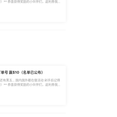
淘APP-我的-返利券中查看并使用，返利券
自动作废不补发，除了海淘订单，也可以绑定
订单上一起生效，无金额限制，具体使用方法
o.com/p/167632/) **🔵活动时间：
利券 实力败家奖 8名：$5.5返利券 积极剁手
得土豪消费奖、实力败家奖（最低消费总额
.积极剁手奖于符合条件的跟帖用户中随机抽取；
单，一经发现55有权取消奖励发放； 5.返
天有效，过期未使用自动作废不补发； 6.本
订单号 赢$10（名单已公布）
还有黑五... 国内国外都在做活动 剁手后记得
淘APP-我的-返利券中查看并使用，返利券
自动作废不补发，除了海淘订单，也可以绑定
订单上一起生效，无金额限制，具体使用方法
o.com/p/167632/) **🔵活动时间：
利券 实力败家奖 8名：$5.5返利券 积极剁手