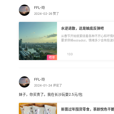
抽奖； 2.消费Top10跟帖用户可获
FFL-玲
≥$500，以55海淘公布为准）； 3
4.退货退款不予计算在内，禁止无意义刷
2024-02-26 赞了
利券需绑定于发放日起之后的订单，30
次活动最终解释权归55海淘所有。
水逆退散，这是触底反弹吧
从春节开始就萦绕着各种不开心和坏情
要求停掉estradiol，情绪多少会有
（估计吧）房，心情还是开始缓和了。三
顺利完成那个仪式感但又不自知的事情
始下地，不适感也在慢慢减轻，等拆线
133
来保守的估分，224不要太开心，加上有
了。 希望这些好消息只是新篇章的
FFL-玲
2024-01-24 评论了
妹子，你买贵了。我在长沙玩耍2.5元/包
新晋过年囤货零食，茶颜悦色干