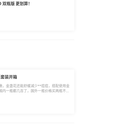
0 双瓶版 更划算！
诞套装开箱
激，金盏花还能舒缓减少**痘痘，搭配使用金
国内一瓶都几百了，国外一瓶价格买两瓶不香
式导致再也刷不了信用卡哭了 还好55上可以
递仓爆满堆积没想到吉时也可以保持 🎊原来
月11日到货，一个半个月，就是现在发货没有拉
中矩，甚至在黑五算快了！ 两盒洗面奶+水
767 重量：3.298磅，运费 ：148.4元