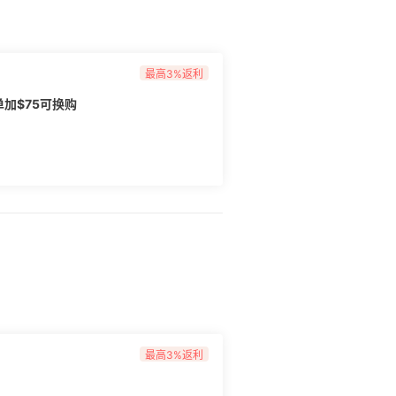
最高3%返利
：圣诞大礼包 任意单加$75可换购
最高3%返利