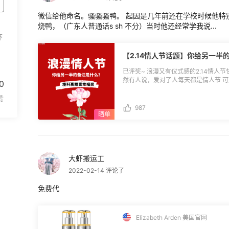
微信给他命名。骚骚骚鸭。 起因是几年前还在学校时候他特
烧鸭，（广东人普通话s sh 不分）当时他还经常学我说...
环
【2.14情人节话题】你给另一
已评奖~ 浪漫又有仪式感的2.14情人
然有人说，爱对了人每天都是情人节 
0
癌晚期呢？那情人节秒变儿童节！ --------
晒沙雕礼物， 也不聊感情故事，咱们谈
意？** 无论是相爱相杀型？还是甜到
987
迎爆料 悄悄透露下你对象给你的备注也是可以的哦.... 当然
帖吃狗粮了... 更不要等着国家给你派
不定你的那个TA也会出现** **🔴话题时间：**2月10日-2月15日 **🔴话题奖励：**
随机抽选15名幸运鹅赢$2.14甜蜜幸
天有效）。 **🔴名单公布：** $2.14：Mini居居、呱呱精巡山、省钱用来买护肤
大虾搬运工
品、Pinkfield、芸芸本喵、十六夏、
只小咩咩、小胖子吖、kingbo花、liya
2022-02-14 评论了
利券将于近期安排发放，届时可通过55
后30天内使用有效）。
免费代
Elizabeth Arden 美国官网