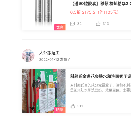
【送90粒胶囊】雅顿 橘灿精华2.
6.5折 $175.5（约1105元）
32
313
大虾搬运工
2022-01-12 发布了
科颜氏金盏花爽肤水和洗面奶圣
🎄科颜氏真的成分党最爱了，温和不刺
盏花爽肤水和洗面奶，效果更佳。主要
么。 ✨ND百货折扣入，一盒包含金盏花爽肤水250ml+金盏花洗面奶250ml, 42.5刀
x2=85刀，因为某一次取消了原付款方
兑换礼品卡，要多少换多少 黑五各个快
311
速度，“及时”到达 11月下旬提交，1
群拍照我还以为一直没发呢。 速度中规
相当于4瓶水了 出库单号：JA161211597