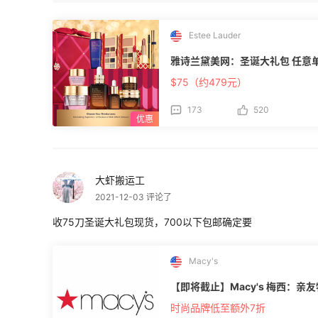
Estee Lauder
雅诗兰黛美网
$75（约479元）
173
520
大虾搬运工
2021-12-03 评论了
收75刀圣诞大礼包现货，700以下包邮确定要
Macy's
【即将截止】Macy's 梅西：亲
时尚品牌低至额外7折