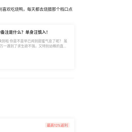
别喜欢吃烧鸭，每天都去烧腊那个档口点
半的备注是什么？单身汪慎入！
节快到啦 你是不是早已闻到甜蜜气息了呢？ 虽
可万一遇到了求生欲不强，又特别幼稚的直男
-------------------- 不过咱们今天不
谈： **你给另一半的备注是什么！有什么深
掉牙型？ 亦或是老司机型？奇葩沙雕型？都欢
，没对象的，也别默默看
发男（女）朋友！！! **直接打出交友宣言，说
福奖（返利券用于发放日起之后的返利订单，30
彩淯、pink1990、大女王殿下、买不停手、一
nancy、清风十里、lynn1992、陈大胖呀（返
海淘APP-我的-返利券中查看并使用，发放
最高12%返利