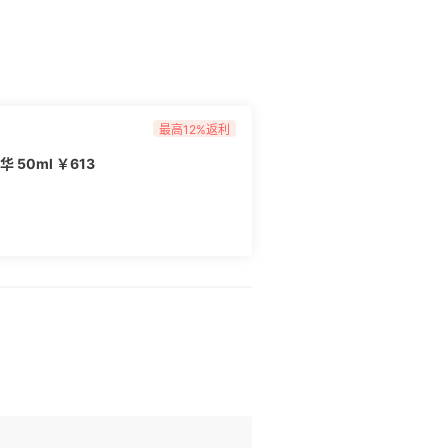
最高12%返利
精华 50ml ￥613