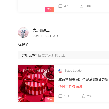
47
206
大虾搬运工
2021-12-03 回复了
私聊了
@初见00:
回复@大虾搬运工:
Estee Lauder
雅诗兰黛美网：圣诞满赠5日更新
今日可任选满赠
104
262