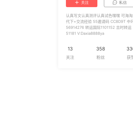
关注
私信
认真写文认真测评认真试色嘿嘿 可海淘
代下+交流经验 55邀请码 CC8D9T 中
56914276 转运国际1101152 吉时转运
51181 V:Daxia8888ya
13
358
33