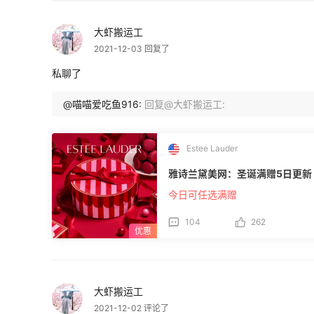
大虾搬运工
2021-12-03 回复了
私聊了
@喵喵爱吃鱼916:
回复@大虾搬运工:
Estee Lauder
雅诗兰黛美网：圣诞满赠5日更新
今日可任选满赠
104
262
大虾搬运工
2021-12-02 评论了