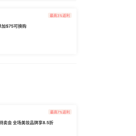
最高3%返利
：圣诞大礼包 任意单加$75可换购
最高7%返利
友特卖会 全场美妆品牌享8.5折