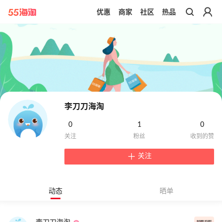
优惠
商家
社区
热品
带你去官网买正品
李刀刀海淘
0
1
0
关注
动态
晒单