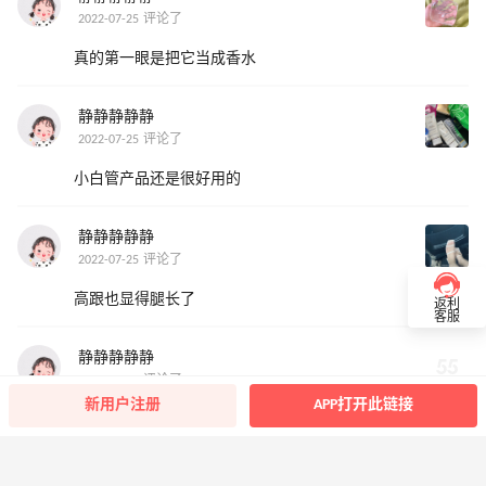
2022-07-25 评论了
真的第一眼是把它当成香水
静静静静静
2022-07-25 评论了
小白管产品还是很好用的
静静静静静
2022-07-25 评论了
高跟也显得腿长了
返利
客服
静静静静静
2022-07-25 评论了
新用户注册
APP打开此链接
家里有这个之前送的小样
静静静静静