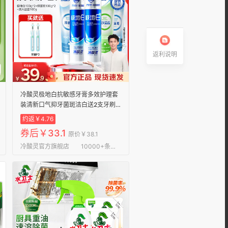
返利说明
冷酸灵极地白抗敏感牙膏多效护理套
装清新口气抑牙菌斑洁白送2支牙刷
泵式2支+软管3支 500g*1套
约返￥4.76
券后￥33.1
原价￥38.1
冷酸灵官方旗舰店
10000+条评论