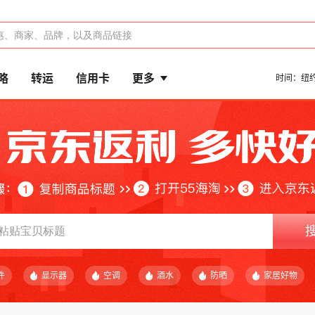
略
转运
信用卡
更多
时间：
纽
件
显示器
空调
酒水
防晒
家居好物