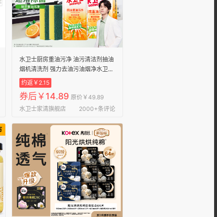
水卫士厨房重油污净 油污清洁剂抽油
烟机清洗剂 强力去油污油烟净水卫仕
【超值囤货】油污净1瓶+补充装
约返￥2.15
420g*2袋+送海绵擦*2
券后￥14.89
原价￥49.89
水卫士家清旗舰店
2000+条评论