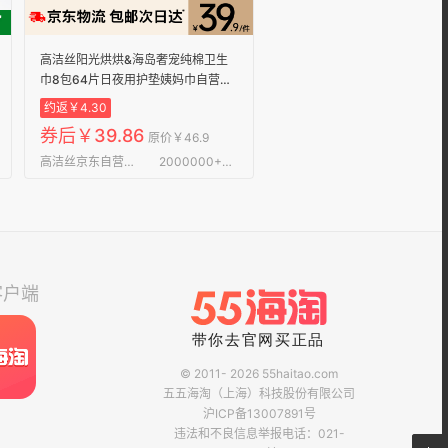
高洁丝阳光烘烘&海岛奢宠纯棉卫生
巾8包64片日夜用护垫姨妈巾自营轻
薄
约返￥4.30
券后￥39.86
原价￥46.9
高洁丝京东自营旗舰店
2000000+条评论
客户端
© 2011- 2026 55haitao.com
五五海淘（上海）科技股份有限公司
沪ICP备13007891号
违法和不良信息举报电话：021-