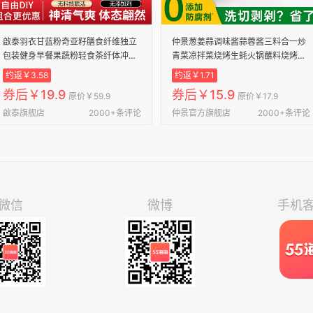
啟泰羽衣甘蓝粉奇亚籽膳食纤维独立
仲景葱姜蒜调味酱蒜蓉酱三料合一炒
包装健身早餐果蔬粉轻食茶纤体冲饮
青菜凉拌菜烧烤生蚝火锅蘸料烧烤酱
20条奇亚籽（1盒）+30条羽衣甘蓝
葱姜蒜蓉酱 180gx2瓶
约返￥3.58
约返￥1.71
粉（1盒）
券后￥19.9
券后￥15.9
原价￥59.9
原价￥17.9
啟泰旗舰店
2000+条评论
仲景官方旗舰店
2000+条评论
微信
微博
手机