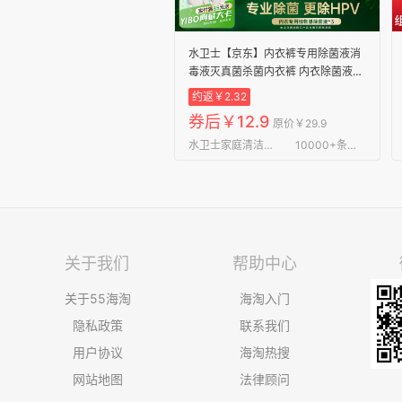
水卫士【京东】内衣裤专用除菌液消
毒液灭真菌杀菌内衣裤 内衣除菌液
380g*3
约返￥2.32
券后￥12.9
原价￥29.9
水卫士家庭清洁旗舰店
10000+条评论
关于我们
帮助中心
关于55海淘
海淘入门
隐私政策
联系我们
用户协议
海淘热搜
网站地图
法律顾问