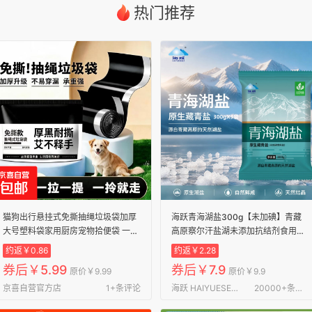
热门推荐
猫狗出行悬挂式免撕抽绳垃圾袋加厚
海跃青海湖盐300g【未加碘】青藏
大号塑料袋家用厨房宠物拾便袋 一提
高原察尔汗盐湖未添加抗结剂食用盐
装【品质升级】
【尝鲜】青海湖盐300gX3袋
约返￥0.86
约返￥2.28
券后￥5.99
券后￥7.9
原价￥9.99
原价￥9.9
京喜自营官方店
1+条评论
海跃 HAIYUESEALT官方旗舰店
20000+条评论