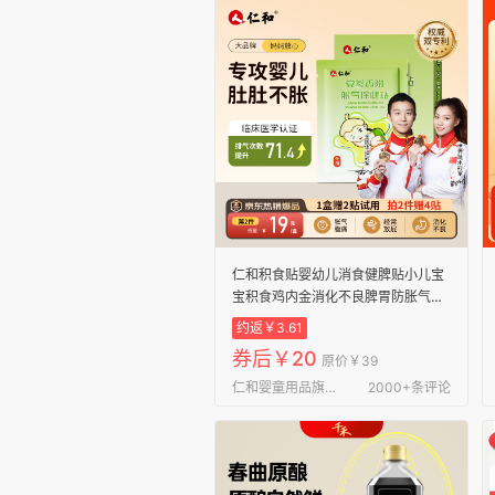
仁和积食贴婴幼儿消食健脾贴小儿宝
宝积食鸡内金消化不良脾胃防胀气贴
【全网爆款】胀气贴8贴/盒赠2贴
约返￥3.61
券后￥20
原价￥39
仁和婴童用品旗舰店
2000+条评论