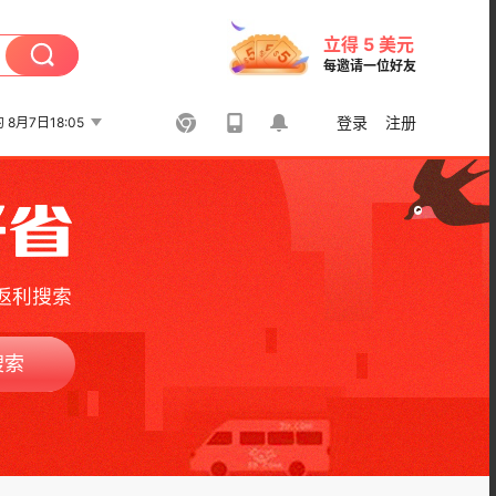
立得 5 美元
每邀请一位好友
登录
注册
约
8月7日18:05
搜索