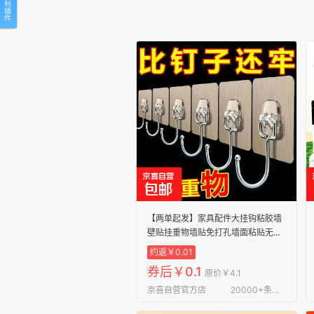
【两单起发】家具配件大挂钩粘胶墙
壁贴挂重物墙贴免打孔墙面粘贴无痕
粘钩家具配件 拉丝金大挂钩1个【拍2
约返￥0.01
单发5个】
券后￥0.1
原价￥4.1
京喜自营官方店
20000+条评论