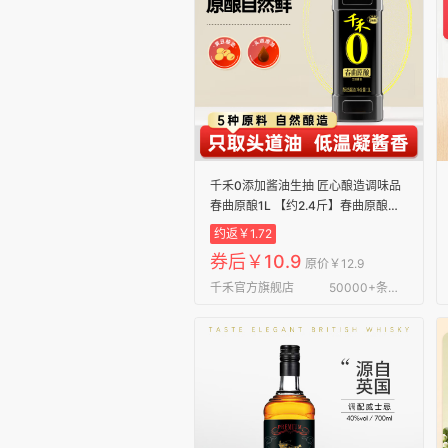
千禾0添加酱油生抽 匠心酿造调味品
春曲原酿1L 【约2.4斤】春曲原酿
1L*1瓶
约返￥1.72
券后￥10.9
原价￥12.9
千禾官方旗舰店
50000+条评论