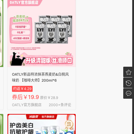
我的
OATLY新品特浓抹茶燕麦奶&白桃风
味奶 【咖啡大师】200ml*6
我的
约返￥4.29
我的
券后￥19.9
原价￥28.9
OATLY官方旗舰店
2000+条评论