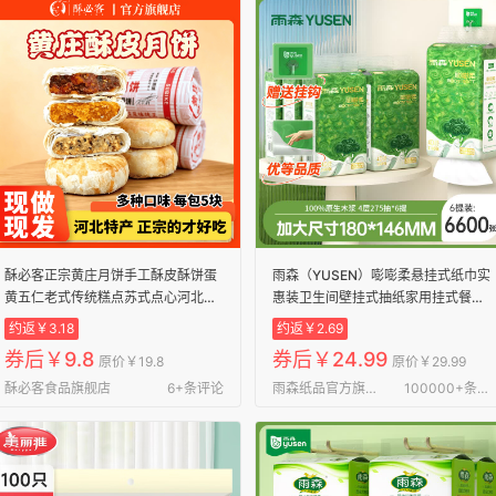
酥必客正宗黄庄月饼手工酥皮酥饼蛋
雨森（YUSEN）嘭嘭柔悬挂式纸巾实
黄五仁老式传统糕点苏式点心河北特
惠装卫生间壁挂式抽纸家用挂式餐巾
产 【蛋黄味1包】300g/5块
纸抽 4层1100张*6提
约返￥3.18
约返￥2.69
券后￥9.8
券后￥24.99
原价￥19.8
原价￥29.99
酥必客食品旗舰店
6+条评论
雨森纸品官方旗舰店
100000+条评论