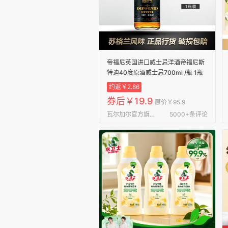
帝福尼英国进口威士忌洋酒帝福尼斯
特迪40度原酒威士忌700ml /瓶 1瓶
约返￥2.86
券后￥19.9
原价￥95.9
瓦尔加尔官方旗舰店
5000+条评论