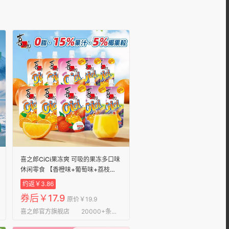
喜之郎CiCi果冻爽 可吸的果冻多口味
休闲零食 【香橙味+葡萄味+荔枝
味】150克*10支
约返￥3.86
券后￥17.9
原价￥19.9
喜之郎官方旗舰店
20000+条评论