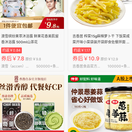
澳雪缤纷果萃沐浴露 鲜果花香美肌留
吉香居 榨菜15g麻辣萝卜干 下饭菜咸
香沐浴露 500ml山茶花
菜开味小菜袋装开袋即食佐餐拌面 吉
香居榨菜15g*30袋
约返￥0.84
约返￥1.17
券后￥7.8
券后￥10.9
原价￥9.8
原价￥12.9
澳雪（accen）官方旗舰店
500000+条评论
吉香居食品官方旗舰店
100000+条评论