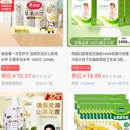
美丽雅一次性杯子 加厚防烫办公家用
雨森妇婴悬挂式抽纸1400张面巾纸餐
水杯 乐惠系列水杯-100只-210ML
巾纸大包下拉抽纸厕纸卫生纸 5层
1400张*4提
约返￥1.11
约返￥2.15
券后￥10.37
券后￥14.99
原价￥13.37
原价￥19.99
美丽雅旗舰店
50000+条评论
雨森（YUSEN）健康生活旗舰店
2000+条评论