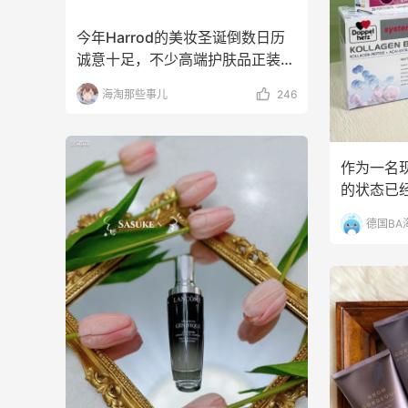
今年Harrod的美妆圣诞倒数日历
adidas HK：精选正价产品
San
天15小时
3小时
诚意十足，不少高端护肤品正装，
促销！入球衣、金属银跆拳
式美
经典品牌一个都不
道鞋等
2件8折 叠加满HK$1800-100
低至2
海淘那些事儿
246
adidas HK
San
【55专享】Bobbi Brown 美
【55
天9小时
3天15小时
作为一名
网：美妆礼遇！满$150立省
上新热
$50
LOE
的状态已
满赠正装橘子眼霜+精华唇蜜等好礼
享9
一条隐形的
Bobbi Brown
Bas
德国BA
Diesel Europe：折扣区上新
Bloo
天15小时
3天3小时
热卖！入手包袋、服饰、鞋
卖！入
履等
Bur
低至5折
每满$
Diesel Europe
Blo
Maje US：限时闪促！入手
Colu
小时
6天3小时
明星同款服饰
季大
精选低至2折
低至