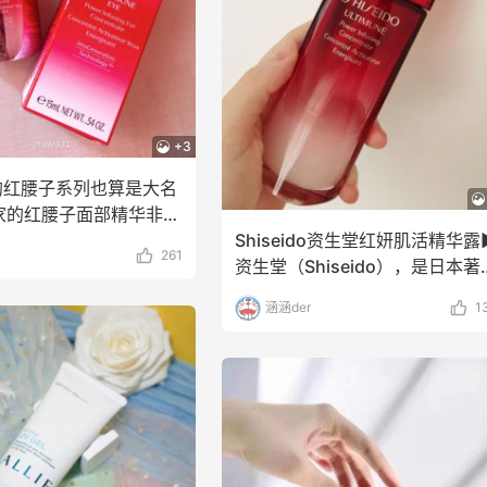
+3
的红腰子系列也算是大名
家的红腰子面部精华非常
部精华没有面
Shiseido资生堂红妍肌活精华露▶
261
资生堂（Shiseido），是日本著
的
涵涵der
1