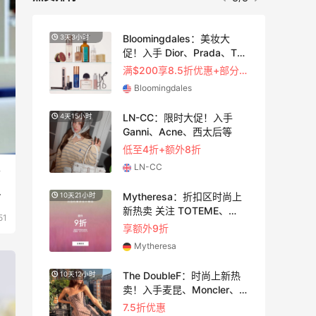
adidas HK：精选正价产品
3天15小时
TF
促销！入球衣、金属银跆拳
道鞋等
满$200享8.5折优惠+部分送好礼
2件8折 叠加满HK$1800-100
adidas HK
【55专享】Bobbi Brown 美
4天9小时
网：美妆礼遇！满$150立省
$50
满赠正装橘子眼霜+精华唇蜜等好礼
Bobbi Brown
防
足
尚上
Diesel Europe：折扣区上新
2天15小时
热卖！入手包袋、服饰、鞋
51
履等
低至5折
Diesel Europe
新热
Maje US：限时闪促！入手
3小时
、
明星同款服饰
精选低至2折