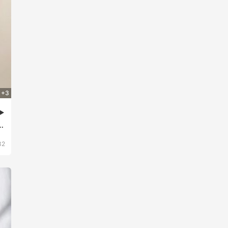
+3
️
名
32