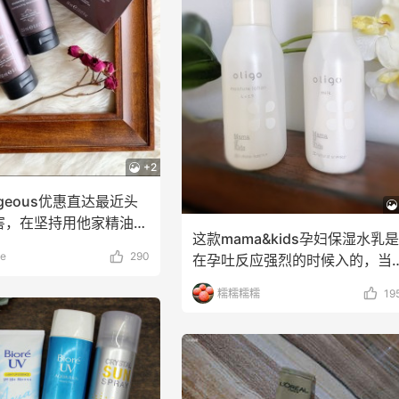
umbia Sportswear
The DoubleF
+2
rgeous优惠直达最近头
害，在坚持用他家精油，
这款mama&kids孕妇保湿水乳是
错，
e
290
在孕吐反应强烈的时候入的，当
别的护肤用着味
糯糯糯糯
19