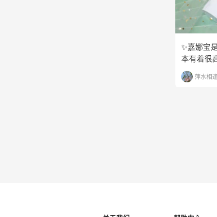
✨嘉娜宝
本有着很
叫皑丽，
萍水相