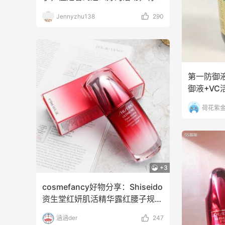
喜欢的原生液赠送，又忍
Jennyzhu138
290
第一防御
御液+V
补充每日
荷花紫
+3
cosmefancy好物分享：Shiseido
资生堂红妍肌活精华露红腰子规
格：5
涵涵der
247