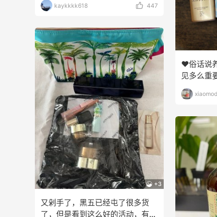
kaykkkk618
447
♥️俗话
见多么重要
我是混油
xiaomod
+3
又剁手了，黑五已经屯了很多货
了，但是看到这么好的活动，有我