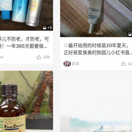
+5
说养儿不防老，才防老，可
☁️最开始用的时候是20年夏天，
！一年365天都要做~
正好是爱臭美的狗甜儿小红书直
皮，选择
el
298
带货，其中就有欧莱
彩淯
3