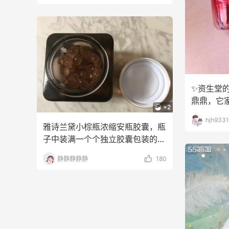
✨资生堂
鼎鼎，它
+2
畅销，眼
hjh9331
雅诗兰黛小棕瓶浓缩安瓶胶囊，瓶
子中装满一个个独立胶囊包装的安
瓶精华油，每一颗胶囊
静静静静静
180