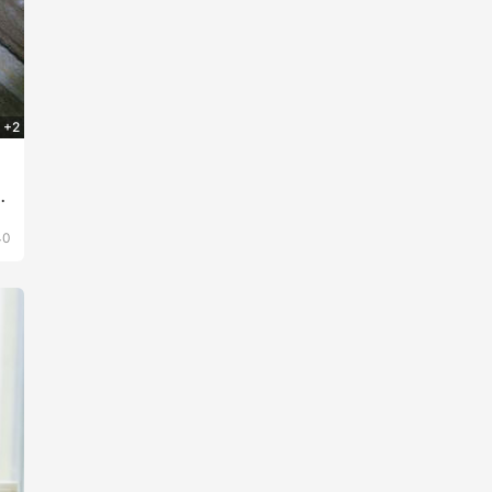
+2
播
40