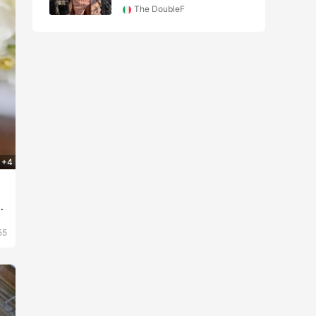
Maje US
+4
时
55