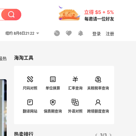
立得 $5 + 5%
每邀请一位好友
纽约 8月6日21:22
登录
注册
海淘工具
最热
尺码对照
单位换算
汇率查询
关税税率查询
翻译网站
保质期查询
外语对照
跨境额度查询
热卖排行
1/3