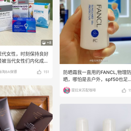
dro us：限时闪促！法
Bloomingdales：美妆大
3天3小时
衣精选
促！入手 Dior、Prada、
等
折 千鸟格连衣裙$95
dro us
Bloomingdales
+8
专享】Base Blu：时尚
LN-CC：限时大促！入手
4天15小时
现代女性，时刻保持良好
卖 关注 PRADA、
Ganni、Acne、西太后等
WE、加拿大鹅等
经被当代女性们内化成了
折优惠
低至4折+额外8折
KPI——
e Blu
LN-CC
防晒霜我一直用的FANCL,物理
海淘BA保镖
151
晒，哪怕是去户外，spf50也足
mingdales：时尚热
Mytheresa：折扣区时
10天21小时
够了，听说这
手珑骧、Tory
新热卖 关注 TOTEME、
提拉米苏配咖啡
1
ch、拉夫劳伦等
ZIMMERMAN 等
100返$25礼卡
享额外9折
omingdales
Mytheresa
mbia Sportswear：夏
The DoubleF：时尚上
10天12小时
促！哥伦比亚运动热卖
卖！入手麦昆、Moncler
西太后等
6折
7.5折优惠