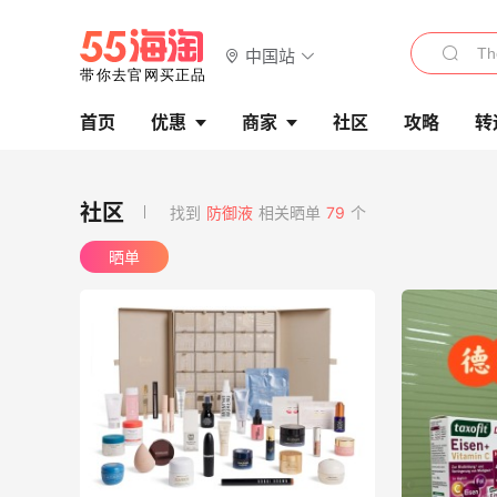
中国站
首页
优惠
商家
社区
攻略
转
找到
防御液
相关晒单
79
个
晒单