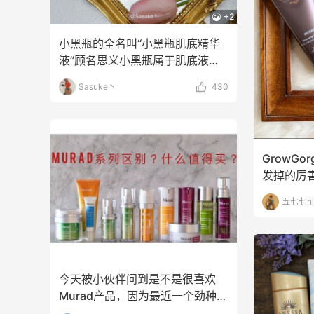
Maje US
Col
+2
小黑瓶的全名叫“小黑瓶肌底精华
液”顾名思义小黑瓶属于肌底液类
产品。肌底液就像“y
Sasuke丶
430
GrowGo
发掉的厉
效果还不
五七七ni
今天被小伙伴问到是不是很喜欢
Murad产品，因为最近一个劲种草
～下午就看到海淘经