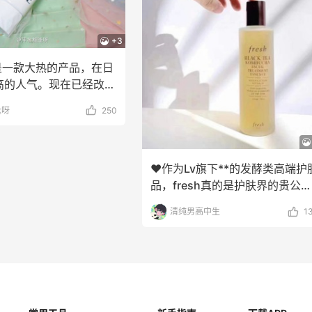
+3
是一款大热的产品，在日
高的人气。现在已经改名
人间唢呐也曾
逢呀
250
❤️作为Lv旗下**的发酵类高端护
品，fresh真的是护肤界的贵公
子，产品虽然
清纯男高中生
1