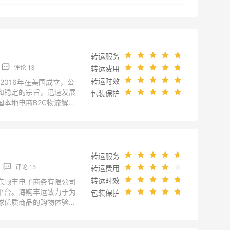
转运服务
评论 13
转运费用
转运时效
NC于2016年在美国成立，公
和稳定的宗旨，迅速发展
包装保护
国本地电商B2C物流解决
运公司官方，以官网为
u/;jsessionid=268714DD
841E4F
转运服务
评论 15
转运费用
转运时效
广东顺丰电子商务有限公司
平台。海购丰运致力于为
包装保护
球优质商品的购物体验。
以官网为准：
/cms/helper?key=1002