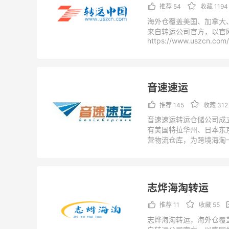
推荐 54
收藏 1194
海外仓覆盖美国、加拿大
来自转运公司官方，以官
https://www.uszcn.com/
音速速运
推荐 145
收藏 312
音速速运转运仓储公司成立
有美国特拉华州、日本东
营物流仓库，为跨境海淘
类美中、日中、澳中进口
公司不断提高物流转运技
多的海淘人群们从海外获
来自转运公司官方，以官
志烨海淘转运
http://www.sonic-ex.co
推荐 11
收藏 55
志烨海淘转运，海外仓覆