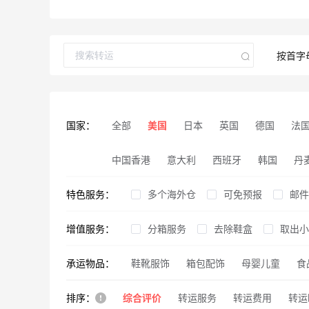
按首字
国家：
全部
美国
日本
英国
德国
法
中国香港
意大利
西班牙
韩国
丹
特色服务：
多个海外仓
可免预报
邮件
增值服务：
免费仓储期
分箱服务
去除鞋盒
客服时间长
取出小
周
承运物品：
鞋靴服饰
免税州直发
合箱服务
箱包配饰
破损通知
美私地址
母婴儿童
加套外
购物
食
排序：
综合评价
户外用品
有视频教程
美私地址
转运服务
热门物品
内件拍照
转运费用
仓储费
转运