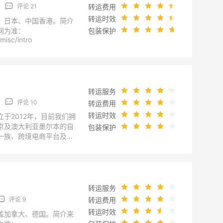
转运费用
评论 21
转运时效
、日本、中国香港。简介
网为准：
包装保护
misc/intro
转运服务
评论 10
转运费用
转运时效
于2012年，目前我们拥
京及澳大利亚墨尔本的自
包装保护
一族、跨境电商平台及各
业务提供物流解决方案。
术、提升转运体验，让更
得物廉价美的商品。 简介
网为准：
m/single.aspx?catid=21
转运服务
转运费用
评论 9
转运时效
盖加拿大、德国。简介来