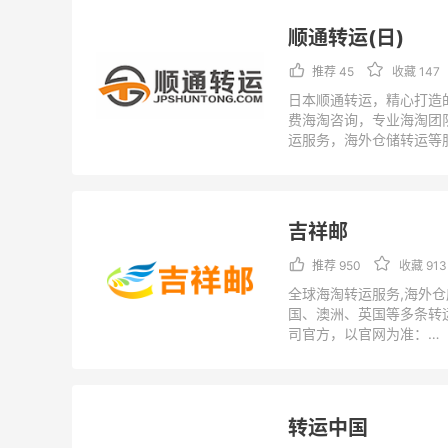
顺通转运(日)
推荐 45
收藏 147
日本顺通转运，精心打造
费海淘咨询，专业海淘团
运服务，海外仓储转运等
享受日本疯狂购物的乐趣
方，以官网为准：
http://www.jpshuntong
MsgType=%u5173%u4E
吉祥邮
gTitle=
推荐 950
收藏 913
全球海淘转运服务,海外
国、澳洲、英国等多条转
司官方，以官网为准：
https://www.jixiangyo
l
转运中国