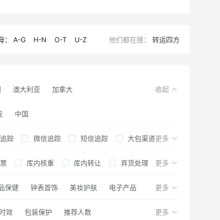
母：
A-G
H-N
O-T
U-Z
他们都在搜：
转运四方
国
澳大利亚
加拿大
收起
麦
中国
追踪
微信追踪
短信追踪
大包渠道
更多
票
末客服
库内核重
关税补贴
库内转让
美国免税州仓
弃货处理
更多
箱
退税
品保健
更换外箱
可发轻奢品
钟表首饰
内件清点
美妆护肤
可发香水
电子产品
内件加固
更多
用
时效
退货服务
包装保护
推荐人数
购买保险
购物退税
更多