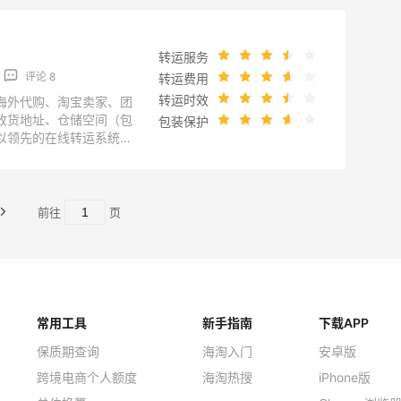
转运服务
评论 8
转运费用
转运时效
海外代购、淘宝卖家、团
收货地址、仓储空间（包
包装保护
以领先的在线转运系统，
踪货物状态，为海淘族提
站式自助转运服务。海外
国香港等。简介来自转运
前往
页
about/index
常用工具
新手指南
下载APP
保质期查询
海淘入门
安卓版
跨境电商个人额度
海淘热搜
iPhone版