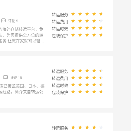
转运服务
评论 5
转运费用
转运时效
的海外仓储转运平台，免
队，为您提供全方位的转
包装保护
服务,让您在家就可以轻松
！简介来自转运公司官
.com/Home/AboutUs?
8E%u6211%u4EEC&Ms
转运服务
评论 18
转运费用
转运时效
仓库已覆盖美国、日本、德
运线路。简介来自转运公
包装保护
u.com/guanyuwomen.htm
转运服务