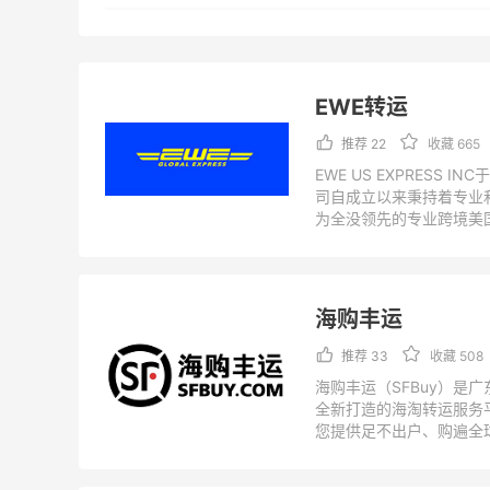
收藏人数
体积重收费
评价人数
其他服务
EWE转运
推荐 22
收藏 665
EWE US EXPRESS I
司自成立以来秉持着专业
为全没领先的专业跨境美
方案提供者。简介来自转
准：
https://us.epintl.com.a
D902A77304C714A92E
海购丰运
推荐 33
收藏 508
海购丰运（SFBuy）是
全新打造的海淘转运服务
您提供足不出户、购遍全
简介来自转运公司官方，
https://www.sfbuy.com