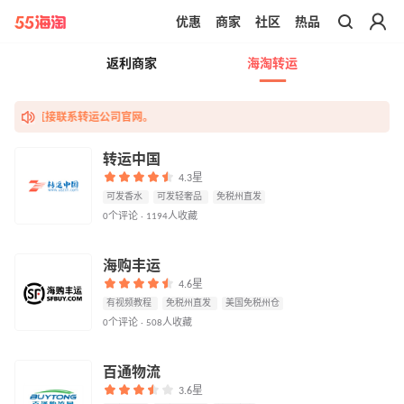
优惠
商家
社区
热品
带你去官网买正品
返利商家
海淘转运
疑问请直接联系转运公司官网。
转运中国
4.3星
可发香水
可发轻奢品
免税州直发
0个评论 · 1194人收藏
海购丰运
4.6星
有视频教程
免税州直发
美国免税州仓
0个评论 · 508人收藏
百通物流
3.6星