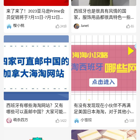
来了来了！2023亚马逊Prime会
西班牙也是很具有风情的国
员促销将于7月11日-7月12日全
家，服饰用品都很具特色一些
面开跑，还没参加过亚马逊
美妆护肤品价格也比较具有优
樱小桃
Janet
2418
65
Prime会员日促销的萌新们，
势想要西淘的姐妹可以留下来
2023亚马逊Prime会员日海淘攻
看看今天给大家分享几个西班
略汇总一定要收藏哦，本篇内
牙可以直邮中国的海淘网站
容将带你了解Prime会员日打折
1.Perfume'sClub：这个网站是欧
时间、Prime会员权益、Prime会
洲很有影响力的在线零售网
员活动通道、历年Prime会员日
站，在这个网站上你几乎可以
折扣情况等！
买到全球一线大牌。中文网还
POSTCARDS:START{"image":"http
是全中文界面，支持支付宝，
s:\/\/cdn.55haitao.com\/bbs\/dat
微信，银联付款，支持直邮中
a\/attachment\/deal\/2022\/06\/
国，海淘友好网站。
27\/38662292ced4b3de62717688
2.Amazon.es：是西班牙亚马逊
e7dcb983be4.png","
网站，是目前世界上最大的商
店。在上面你可以以更低的价
西班牙有哪些海淘网站？又有
有没有发现现在小伙伴不再满
格买到任何你想买到的商品。
哪些可以直邮中国？大家可能
足美国日本海淘，对于其他小
西班牙亚马逊经常会有活动，
比较熟知的就是西班牙亚马逊
众国家如西班牙等也深感兴
萌杀四方
小雪拉
1422
118
价格更加优惠。支持直邮中
可以直邮中国，其实还有几家
趣，不得不说西班牙的妆、
国，支持转运3.Gotta：这个网
美妆和服饰网站也可以直邮中
品、护肤品、化妆品、母婴用
站是西班牙Lleida市的
国。今天就来盘点一下西班牙
品等都是深受海淘一族的喜