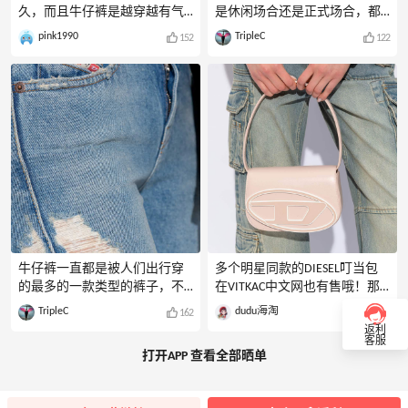
加入vitkac海淘之旅吧！7.3汇率
一定适合你～Vitkac中文官网，
久，而且牛仔裤是越穿越有气
是休闲场合还是正式场合，都
代下Toryburchcrocs55邀请
满2500包邮，全网包*，品牌
质的，投资好的牛仔裤非常值
是十分合适的，之前穿过CK的
pink1990
TripleC
152
122
码:URKEUN转国邀请码：
多，折扣大，发货快，收货
得~⭐逛了一些vitkac，diesel家
牛仔裤，就感觉很不一般，不
1103687
快，海淘购物新选择哦。通过
一条阔腿牛仔裤挺好看的！
仅穿上好看，还挺舒服，还是
55海淘购买，还有最高3%
diesel是意大利有名的牛仔裤品
那种有点弹力的面料，蹲下去
牌，而且创立于1978年，整体
系个鞋带也不会感到紧绷。还
的设计理念是个性，自由和激
有一个品牌的牛仔裤也同样出
情，很多国内的明星也有同
色噢，那就是Diesel了，历史悠
款！⭐vitkac这条是浅蓝色，做
久老牌子，无论是做工还是样
的阔腿牛仔裤，对腿部修饰比
式都是牛仔裤里的佼佼者。今
较好，即使腿粗也是可以驾驭
天就跟大家的分享一款VITKAC
的，简单的搭配T就可以，非常
官网的Diesel1994系列的牛仔裤:
的休闲日常，非常耐穿又耐看
一看版型就知道是一条不得了
的一条裤子！✓viktac全场2500
的牛仔裤，颜色印花那都是特
包邮，没满2500需要给220rmb
别的考究，直筒小脚，穿上
牛仔裤一直都是被人们出行穿
多个明星同款的DIESEL叮当包
邮费✓全中文页面，对新人友
显，原价2212，现在做活动，2
的最多的一款类型的裤子，不
在VITKAC中文网也有售哦！那
好，并且支持微信支付宝银联
折入，只要443，还等什么呢，
仅时尚百搭，穿起来也是十分
么春天来了，不做辣妹做个甜
TripleC
dudu海淘
162
114
支付，快捷方便✓收货后可以7
闭眼入啊！
的好看，耐磨，我自己就有不
妹的话，可以选择这款充满春
返利
天内无理由退换货，售后非常
下于十几条牛仔裤，各种款式
天气息的少女粉叮当包呀叮当
客服
打开APP 查看全部晒单
好
的基本都有，比如直筒的，小
包，采用的是简约而富有现代
脚的，喇叭的，然后颜色也有
感的轮廓线条设计，包上的白
各种不同的颜色，带给你不同
色椭圆形图案为整体设计增添