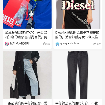
宝藏海淘网站VITKAC，来自欧
Diesel家服饰的风格基本都是酷
洲知名的奢侈品时尚百货，网
酷的，适合帅酷男女～今天推
站销售来自世界超过200个国际
荐的这条来自vitkac中文官网的
提拉米苏配咖啡
qiaoqiaoshuimu
150
119
知名奢侈品品牌和设计师品
Diesel无袖连衣裙就是帅酷风格
牌，是购买时尚奢侈品的不二
哦。黑色的裙子，胸前是交叉
之选。说到diesel虽然是牛仔比
带子，露出锁骨，瞬间变性感
较有名气，但是400块的衬衣也
啦。裙子的下摆也蛮有特色，
很洋气，卫衣的料子也很舒服~
是两边不对称的设计。整个风
而且这个宝藏网站的迪赛价格
格就是另类帅酷风啦。这条裙
大多都很好啊~还有200+，
子适合**眉单穿，展现迷人风
300+的牛仔裤~跟挖到宝一样的
采和身姿。如果不想露背露
买了几件~支付很友好，支持支
肩，那可以穿个小外搭，像模
付宝、微信和*支付，全场包，
特这样的牛仔服就是不错的选
非常有性价比，不用转运不用
择呢，再配上筒靴，那简直泰
担心被税啦，适合拼单凑满
酷啦～裙子原价2269，八五折
额，超级nice!海淘新手们快来
后1928，帅酷女孩来看看呀，
一条品质高的牛仔裤能穿非常
牛仔裤是真的百搭好穿，不管