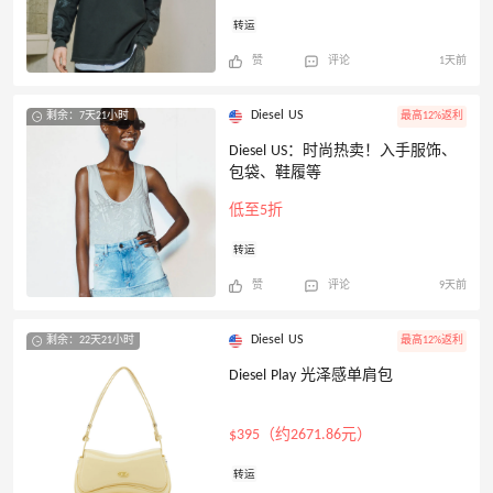
转运
赞
评论
1天前
Diesel US
剩余：7天21小时
最高12%返利
Diesel US：时尚热卖！入手服饰、
包袋、鞋履等
低至5折
转运
赞
评论
9天前
Diesel US
剩余：22天21小时
最高12%返利
Diesel Play 光泽感单肩包
$395（约2671.86元）
转运