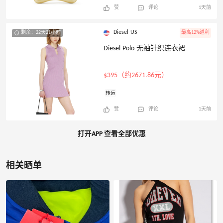
赞
评论
1天前
Diesel US
剩余：22天21小时
最高12%返利
Diesel Polo 无袖针织连衣裙
$395（约2671.86元）
转运
赞
评论
1天前
打开APP 查看全部优惠
相关晒单