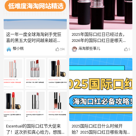
这一年一度全球海淘剁手党狂
2025年国际口红日已经过去，
喜的黑五大促时间越来越近
2026年的国际口红日是哪天
啦！作为海淘新手，别急着挑
呢？2026口红日的时间还是7月
樱小桃
海淘那些事儿
194
5
战高难度副本——从友好的直
29日。那么2025年国际口红日
邮网站入手才是王道！直邮中
有哪些商家会参加活动？可以
国、支付宝/微信轻松付款、中
参考2025年参加活动的商家，
文界面，就像国内购物一样简
目前我汇总到的有这些。
单！给大家分享了适合新手海
Sephora丝芙兰
淘的网站，从综合百货到综合
EsteeLauderBluemercuryNARSCos
保健品再到美妆护肤和时尚奢
meticsLancome兰蔻美网Clinique
侈品网站应有尽有。黑五倒计
美国官网
时启动，这份攻略就是你的第
ColourPopBloomingdalesFentyBea
一把钥匙！黑五和网一的时
uty+FentySkin美网
间：黑色星期五是美国感恩节
ClarinsUKBELKLOOKFANTASTICMA
后的第一天，也就是每年11月
CCosmeticsCACPB美网阿玛尼加
的第四个星期五。所以，2026
拿大官网Shis
Escentual的国际口红节大促来
2025国际口红日什么时候开
年的黑色星期五是11月27日
了！这次折扣真心给力，想囤
始？2025国际口红日哪些海淘