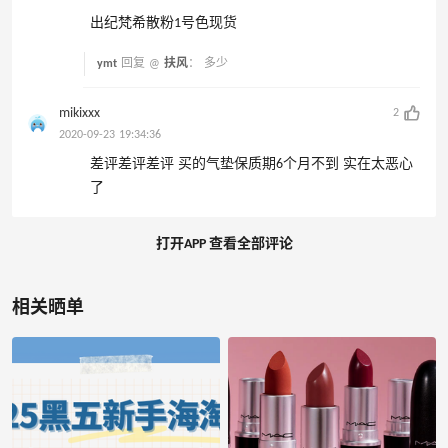
出纪梵希散粉1号色现货
ymt
回复 @
扶风
：
多少
mikixxx
2
2020-09-23 19:34:36
差评差评差评 买的气垫保质期6个月不到 实在太恶心
了
打开APP 查看全部评论
相关晒单