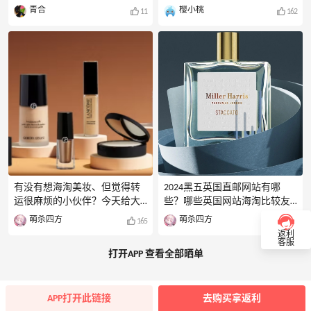
（星期五），网络星期一紧随
大牌口红别错过！精选口红、
网站有折扣？打几折？哪些口
青合
樱小桃
11
162
其后，在11月30日（星期
唇膏低至3.6折！YSL、兰蔻、纪
红品牌参与折扣？国际口红日
一）。这两天是传统意义上黑
梵希、Dior超值价，YSL圣罗兰
哪些值得买？需要注意什么？
五购物狂欢的核心时段，各大
大理石唇膏只要£15.84，
2025的国际口红日即将来临，
商家的折
Lancôme兰蔻菁纯小蛮腰唇膏才
不少网站的活动也已经上线，
£12，Dior迪奥烈焰蓝金唇膏£18
让我们一起来看看2025国际口
拿下，100多买大牌口红以前都
红日各大海淘商家的折扣和海
不敢想。网站下单会有点难
淘攻略吧！-2025国际口红日大
度，但是价格是真的便宜，可
促开始时间国际口红日定在每
以尝试下单。
年的7月29日，所以2025国际口
红日也不例外。但是口红日的
大促活动一般会提前开始，在7
月25日左右，各大商家就会陆
续出折扣活动，口红、唇釉、
有没有想海淘美妆、但觉得转
2024黑五英国直邮网站有哪
唇膏等都会打折，价格令人非
运很麻烦的小伙伴？今天给大
些？哪些英国网站海淘比较友
常心动!-口红节社区福利活动唇
家汇总了一些15家热门的美妆
好？英国海淘和美国海淘一
萌杀四方
萌杀四方
165
192
色狂欢节！晒出你的心动唇
直邮网站，大部分都比较好下
样，都比较受欢迎，现在有很
返利
色，赢美金奖励POSTC
单，新手也能轻松买买买！英
多热门的英国网站都比较好下
客服
打开APP 查看全部晒单
国：1.LOOKFANTASTIC特点：部
单，今天就给大家盘点几家友
分商品支持直邮+微信/支付宝
好的英国直邮网站，供大家黑
付款+不包关税说明：
五海淘参考。1.Selfridges特点：
LOOKFANTASTIC是英国知名的美
中文界面+直邮中国+支付宝付
APP打开此链接
去购买拿返利