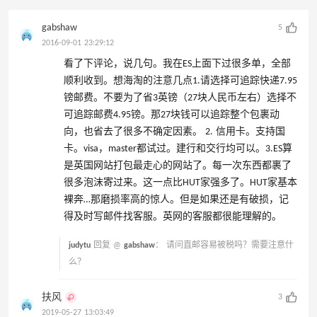
gabshaw
5
2016-09-01 23:29:12
看了下评论，说几句。我在ES上面下过很多单，全部
顺利收到。想海淘的注意几点1.请选择可追踪快递7.95
镑邮费。不要为了省3英镑（27块人民币左右）选择不
可追踪邮费4.95镑。那27块钱可以追踪整个包裹动
向，也省去了很多不确定因素。 2. 信用卡。支持国
卡。visa，master都试过。建行和交行均可以。3.ES算
是英国网站打包最走心的网站了。每一次东西都裹了
很多泡沫寄过来。这一点比HUT家强多了。HUT家基本
裸奔…那磨损率高的惊人。但是如果还是有破损，记
得及时写邮件找客服。英网的客服都很能理解的。
judytu
回复 @
gabshaw
：
请问直邮容易被税吗？需要注意什
么？
扶风
3
2019-05-27 13:03:49