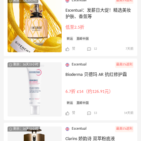
Escentual
剩余：3天15小时
最高5%返利
Escentual：发薪日大促！精选美妆
护肤、香氛等
低至2.5折
转运
直邮中国
赞
12
7天前
Escentual
剩余：16天15小时
最高5%返利
Bioderma 贝德玛 AR 抗红修护霜
6.7折 £14（约126.91元）
转运
直邮中国
赞
13
14天前
Escentual
剩余：16天15小时
最高5%返利
Clarins 娇韵诗 双萃粉底液