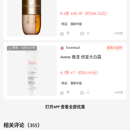
8.2折 £40.18（约364.22元）
转运
直邮中国
赞
12
14天前
Escentual
剩余：16天15小时
最高5%返利
Avene 雅漾 修复大白霜
6.7折 £7（约63.45元）
转运
直邮中国
赞
11
14天前
打开APP 查看全部优惠
相关评论（355）