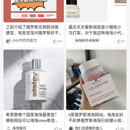
之前介绍了俄罗斯买娇韵诗很
最近天天看新闻就是小俄和小
便宜、有些宝宝问俄罗斯好不
乌打架，对于我这种海淘小代
好淘、这里介绍几个俄罗斯购
购来说，**和购买有关的就是
小小巧巧巧克力
海淘剁手剁剁剁
534
98
物网站及购买方式❤️1.乐途官
卢布暴跌了，俄罗斯海淘便
网网站链接：点击这里网站简
宜，Goldapple金苹果俄罗斯官
介：乐途是俄罗斯最大的护肤
网的芭比波朗橘子面霜便宜得
品美妆类网站、基本揽括各大
像不要钱，两个50ML的橘子面
品牌、娇韵诗、娇兰、雅诗兰
霜套装卢布折合RMB才不到300
黛、兰蔻等应有尽有、网站经
块。俄家这个情况，海淘了估
常做活动、五折、买一送一都
计也运不回来，就算能运回
很普遍下单姿势：双币信用卡
来，俄罗斯转运太坑了，但是
+转运、不支持国内支付方式、
折扣又让人心动。折扣网站：
不支持直邮❤️2.Goldapple金苹
金苹果Goldapple俄罗斯官网折
果网站链接：[点击这里]
扣产品：BobbiBrown芭比波朗
(http://m.55haitao.com/store/gol
维他命妆前橘子面霜50ml*2折
dappl
扣价格：₽4620，约280元价格
希思黎哪个国家海淘最便宜？
6家俄罗斯海淘网站，海淘友好
好，金苹果官网是满1000卢布
哪些网站可以海淘sisley希思
不砍单俄罗斯海淘已经爆火很
俄境免邮，直接买两套就可以
黎？相信很多人都听说过希思
久了，可以买超多难买的大牌
海淘爱问
我们去舔酸奶盖儿
44
395