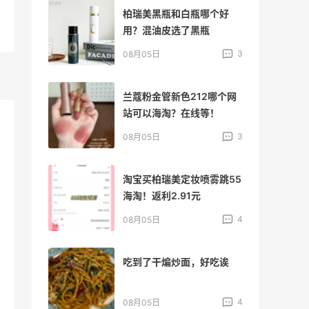
膏中
柏瑞美黑瓶和白瓶哪个好
用？混油皮选了黑瓶
4
3
08月05日
侈
兰蔻粉金管新色212哪个网
站可以海淘？在线等！
3
3
08月05日
淘
淘宝买柏瑞美定妆喷雾跳55
海淘！返利2.91元
3
4
08月05日
吃到了干煸炒面，好吃诶
折扣
1
4
08月05日