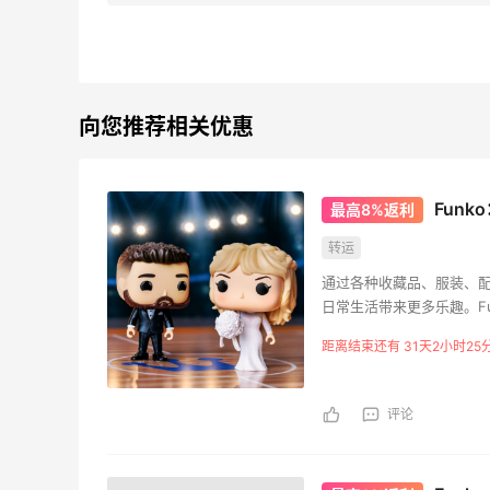
【黑五海淘攻略】Tory
开奖
burch US黑五2026海淘折
动名
扣预测！
1
08月04日
08月
向您推荐相关优惠
iherb维生素b推荐好物，性
Bob
价比超高
五海
Fun
最高8%返利
3
08月04日
08月
转运
通过各种收藏品、服装、
复购多次的一款镁片，日常
碳水
日常生活带来更多乐趣。F
用很合适
牛肉面
所。
距离结束还有 31天2小时25
3
08月04日
08月
评论
买一点Three的东西吧，
户外
Three也算是时代的眼泪了
挂摇
3
08月04日
08月