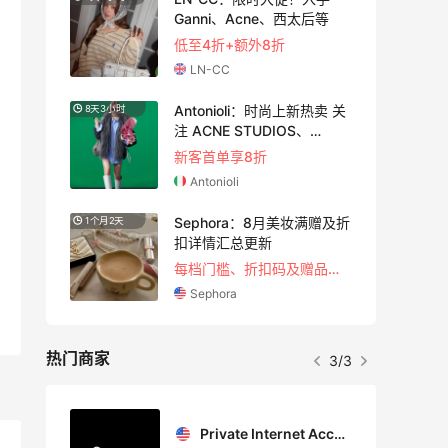
Ganni、Acne、西太后等
低至4折+额外8折
LN-CC
Antonioli：时尚上新热卖 关
8天3小时
3天3小
注 ACNE STUDIOS、
GUCCI 等
新客首单享8折
Antonioli
！选
Sephora：8月美妆满赠及折
1个月2天
15小时
护
扣详情汇总更新
每档门槛、折扣码及赠品一览
Sephora
热门商家
3/3
Private Internet Access VPN