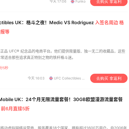
今天 17:06
Funko
去购买 拿返利
ectibles UK：格斗之夜！Medic VS Rodriguez
入签名周边 格
海报等
les 是官方正品 UFC® 纪念品的电商平台。他们提供限量版、独一无二的收藏品，这些
非常适合那些追求真正特别之物的铁杆格斗迷。
5分4秒
今天 16:03
UFC Collectibles UK
去购买 拿返利
a Mobile UK：24个月无限流量套餐！30GB欧盟漫游流量套餐
数
前6月直接5折
球最大的移动虚拟网络运营商，服务覆盖18个国家，拥有超过1600万用户。自2006年