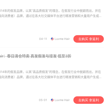
立于2014年的假发品牌，以其“高品质假发”的理念，在假发行业中脱颖而出，并在
直接面向消费者）品牌，通过在各大社交媒体平台进行精准营销和大量用户生成内
外市场，并在2021年实现了数十亿的销售额。 该品牌还特别专注于满足黑人女
样的产品和真实的用户反馈，以建立深厚的客户关系。
04-11
Luvme Hair
去购买 拿返利
 Hair：春日清仓特卖 真发假发与接发
低至3折
立于2014年的假发品牌，以其“高品质假发”的理念，在假发行业中脱颖而出，并在
直接面向消费者）品牌，通过在各大社交媒体平台进行精准营销和大量用户生成内
das HK：精选正价产品
Sandro us：限时闪促！
15小时
外市场，并在2021年实现了数十亿的销售额。 该品牌还特别专注于满足黑人女
！入球衣、金属银跆拳
式美衣精选
样的产品和真实的用户反馈，以建立深厚的客户关系。
等
2件8折 叠加满HK$1800-100
低至2折 千鸟格连衣裙$9
das HK
Sandro us
05-01
Luvme Hair
去购买 拿返利
ldo：折扣区服饰鞋包清
【55专享】Base Blu：
4天3小时