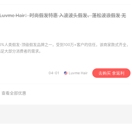
选购巴黎世家、
上新热卖 关注 PRADA、
eme、西太后等
LOEWE、加拿大鹅等
5折
享9折优惠
Luvme Hair：时尚假发特惠 入波波头假发、蓬松波浪假发
无
ldo
Base Blu
el Europe：折扣区上新
Bloomingdales：时尚热
3天15小时
！入手包袋、服饰、鞋
卖！入手珑骧、Tory
Burch、拉夫劳伦等
品质100%人类假发-顶级假发品牌之一，受到100万+客户的信任，该商家款式齐全，
5折
每满$100返$25礼卡
满足大部分消费者的需求。
sel Europe
Bloomingdales
e US：限时闪促！入手
iHerb ：88全球好物节
4天3小时
同款服饰
购日常保健、健身补剂、
04-01
Luvme Hair
去购买 拿返利
肤洗护等
低至2折
无门槛7.5折
e US
iHerb
查看全部优惠
ac Duggal
ERGO Baby