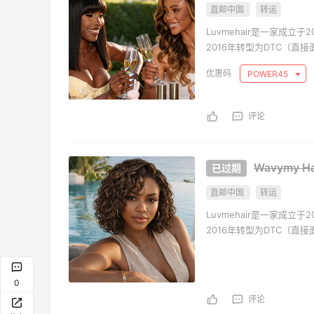
直邮中国
转运
Luvmehair是一家成
2016年转型为DTC（
容（UGC），成功进军海
POWER45
性市场的需求，并提供多
评论
Wavymy
直邮中国
转运
Luvmehair是一家成
2016年转型为DTC（
Bloomingdales：美妆大
adi
天15小时
4天3小时
容（UGC），成功进军海
促！入手 Dior、Prada、TF
促销
性市场的需求，并提供多
等
道鞋
满$200享8.5折优惠+部分送好礼
0
Bloomingdales
adi
评论
LN-CC：限时大促！入手
Era
天3小时
10天3小时