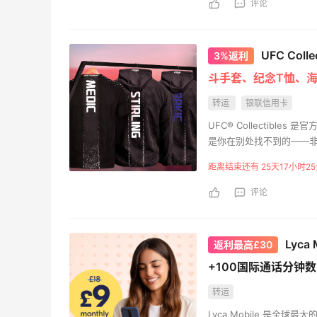
评论
UFC Coll
3%返利
斗手套、纪念T恤、
转运
银联信用卡
UFC® Collectib
是你在别处找不到的——
距离结束还有 25天17小时2
评论
Lyc
返利最高£30
+100国际通话分钟
转运
Lyca Mobile 是全