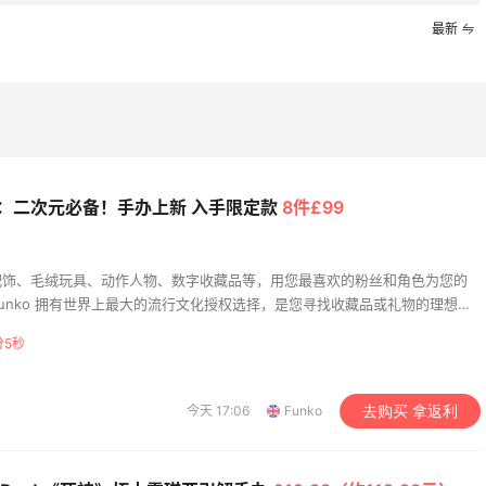
｜社区7月常规主题活
Evelom卸妆膏--卸妆
最新
单公布
的“爱马仕”
1
06日
08月05日
bi Brown美网2026黑
FWRD黑五2026海淘奢
淘活动什么时候开始？
品折扣力度大吗？
ko：二次元必备！手办上新 入手限定款
8件£99
1
06日
08月05日
配饰、毛绒玩具、动作人物、数字收藏品等，用您最喜欢的粉丝和角色为您的
快乐｜童年回忆李先生
FWRD美网2026黑五海
unko 拥有世界上最大的流行文化授权选择，是您寻找收藏品或礼物的理想场
🍜
活动什么时候开始？
分4秒
3
06日
08月05日
今天 17:06
Funko
去购买 拿返利
运动防-晒｜蜜丝婷开
【黑五海淘攻略】Bobbi
摇乐实测🏃
Brown黑五2026海淘
预测！
2
06日
08月05日