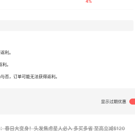
4%
得返利。
无返利。
功与否，订单可能无法获得返利。
显示过期优惠
Hair：春日大变身！头发焦虑星人必入 多买多省
至高立减$120