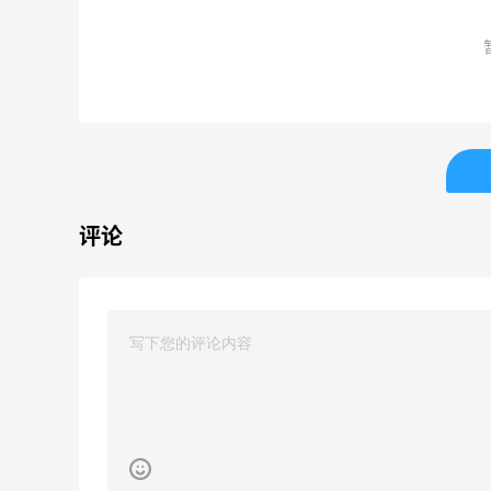
最高70%返利
最高
185人获得返利
600
COUTR
B
6%返利
30%
227人获得返利
53人
E
最高
评论
513
M
最高
510