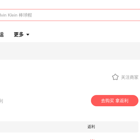
运
更多
关注商家
去购买 拿返利
利
返利