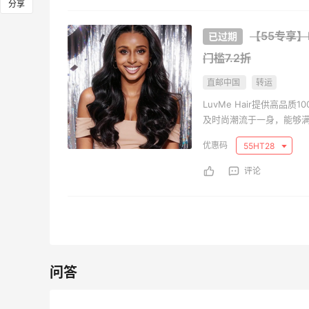
分享
Ganni、Acne、西太后等
仓 
Tot
低至4折+额外8折
低至
【55专享】
LN-CC
Era
门槛7.2折
Antonioli：时尚上新热卖 关
Dies
天3小时
3天3小时
直邮中国
转运
注 ACNE STUDIOS、
热卖
GUCCI 等
履等
LuvMe Hair提供高
新客首单享8折
低至
及时尚潮流于一身，能够
Antonioli
Die
55HT28
Sephora：8月美妆满赠及折
Maj
个月2天
15小时
扣详情汇总更新
明星
评论
每档门槛、折扣码及赠品一览
精选
Sephora
Maj
问答
Private Internet Access VPN
M