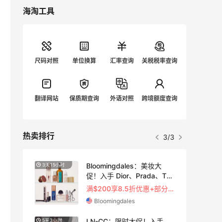
海淘工具
尺码对照
单位换算
汇率查询
关税税率查询
翻译网站
保质期查询
外语对照
跨境额度查询
热卖排行
3/3
法
Bloomingdales：美妆大
3天15小时
4天3小
促！入手 Dior、Prada、TF
等
5
满$200享8.5折优惠+部分送好礼
Bloomingdales
时尚
LN-CC：限时大促！入手
5天3小时
10天3