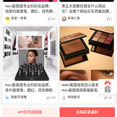
开的转运公司仓库地址（尤其
态，这款居然这么好用？⚠️对
是被频繁使用、标记为“商业地
比同期上架的玫珂菲，少了明
Nars是美国专业的彩妆品牌，
黑五大家都在想去什么网站
址”的仓库），或地址信息不完
星效应加持，到现在都是想买
他家的唇膏笔，腮红，双色眼
买？去哪个网站买东西最划算
整、格式不规范。2.支付风
啥色号都随便选，天壤地别
影/粉饼非常受小仙女们的追
吧？哪些网站可以买到美国产
浪里一条鱼
深海亡鱼
447
4
险：部分商家不接受非本国发
啊。✅补货购买渠道：丝芙
捧，不过Nars美国官网不太友
品呢？今天就来给大家整理一
行的信用卡，或填写的账单地
兰、spacenk、lf、artishopping、
好，国卡+转运地址有一定的砍
下黑五大家经常购买的网站有
址（BillingAddress）与信
单风险，一般需要paypal或者美
哪些？哪些网站购买绝对的划
卡才能付款成功。大家还记得
算还都是美国产品？对于很多
今年黑五NARS美国官网都有些
海淘小白来说，他们对海淘不
什么活动吗？一起来回顾一下
了解也不是很清楚在哪里可以
吧！NARS美国官网入口：
买到国外产品？随着黑五临
https://www.narscosmetics.com/
近，也不知道在哪才能买到廉
NAR
价的国外产品呢？汇总一波海
淘大佬们经常购买的一些网
站：1.EsteeLauder（雅诗兰黛
美国官网）官网网址：
https://www.esteelauder.com/雅
Nars是美国专业的彩妆品牌，
NARS美国官网怎么联系客服？
返利
诗兰黛美国官网主营产品有护
其中唇膏笔，腮红，双色眼影/
Nars美国官网客服联系方式汇
客服
粉饼都是小仙女们追捧的热门
总！Nars美国官网客服怎么联
我爱写攻略
海淘爱问
3198
144
产品，不过Nars美国官网不太
系？通过55海淘搜索Nars进入
友好，国卡+转运地址有一定的
网站首页，登录账号后，将页
砍单风险，那本篇内容小编将
面拉至最底部，即可找到
APP打开此链接
去购买拿返利
简单分享下Nars美国官网海淘
ContactUs联系客服栏，进入客