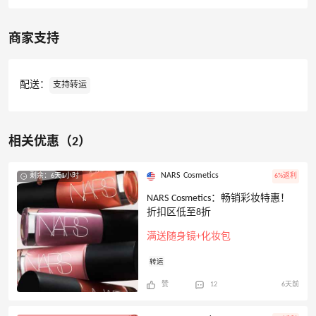
商家支持
配送：
支持转运
相关优惠（2）
NARS Cosmetics
剩余：6天1小时
6%返利
NARS Cosmetics：畅销彩妆特惠！
折扣区低至8折
满送随身镜+化妆包
转运
赞
12
6天前