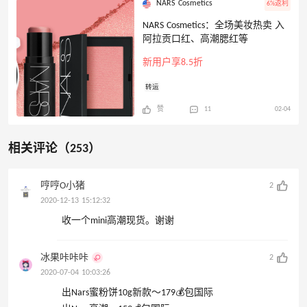
NARS Cosmetics
6%返利
NARS Cosmetics：全场美妆热卖 入
阿拉贡口红、高潮腮红等
新用户享8.5折
转运
赞
11
02-04
相关评论（253）
哼哼O小猪
2
2020-12-13 15:12:32
收一个mini高潮现货。谢谢
冰果咔咔咔
2
2020-07-04 10:03:26
出Nars蜜粉饼10g新款～179💰包国际