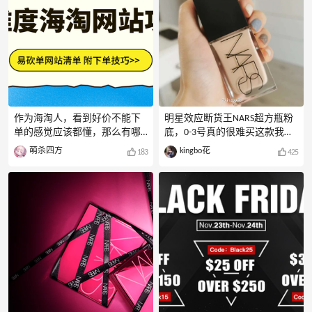
作为海淘人，看到好价不能下
明星效应断货王NARS超方瓶粉
单的感觉应该都懂，那么有哪
底，0-3号真的很难买这款我是
些适合进阶海淘人攻克的难度
不知道怎么突然火的，反正跟
萌杀四方
kingbo花
183
425
网站呢？给大家汇总了一些热
着买就对了。于是在刚上没多
门的海淘高难度网站，整理这
久大家还没怎么抢的时候就在
篇汇总的目的不是为了让大家
丝芙兰买了个gobi，想着这色号
打退堂鼓哦，而是在下单之前
应该适合大多数人，自己也能
能做好更充分的准备，如
用的。没想到当我在清关的时
paypal、美私地址等，提高下单
候，爆火，后来直接抢不到
成功的概率，避免黑号黑地
了，0色号最白是最火的，我几
址，get到更多低价好物。高难
次付款时没货，要被气死。后
度网站砍单的原因：1.收货地
来看到spacenk也上架了，还有
址风险：这是最常见的原因。
LF还能直邮，都错过了。
商家检测到你的收货地址是公
artishopping更是上架就空的状