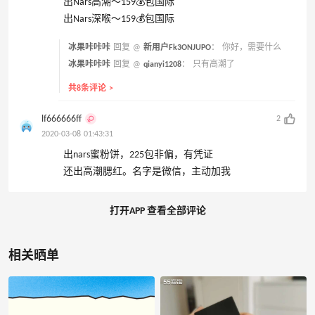
出Nars高潮～159💰包国际
出Nars深喉～159💰包国际
冰果咔咔咔
回复 @
新用户Fk3ONJUPO
：
你好，需要什么
冰果咔咔咔
回复 @
qianyi1208
：
只有高潮了
共8条评论 >
lf666666ff
2
2020-03-08 01:43:31
出nars蜜粉饼，225包非偏，有凭证
还出高潮腮红。名字是微信，主动加我
打开APP 查看全部评论
相关晒单