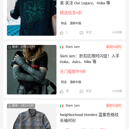
卖 关注 Our Legacy、Hoka 等
精选低至4折
转运
直邮中国
1
评论
3小时前
Slam Jam
剩余：27天11小时
最高9%返利
Slam Jam：折扣区限时闪促！入手
Hoka、Asics、Nike 等
无门槛额外8折
转运
直邮中国
赞
评论
7小时前
Slam Jam
剩余：4天17小时
最高9%返利
Neighborhood Hombre 蓝紫色格纹
长袖衬衫