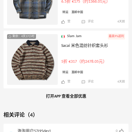
6.5折 €175（约1368.01元）
转运
直邮中国
赞
评论
6天前
Slam Jam
剩余：4天17小时
最高9%返利
Sacai 米色混纺针织套头衫
5折 €317（约2478.05元）
转运
直邮中国
赞
评论
6天前
打开APP 查看全部优惠
相关评论（4）
海淘用户57I95dgs1
0