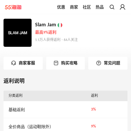
优惠
商家
社区
热品
带你去官网买正品
Slam Jam
最高9%返利
1.1万人获得返利 · 64人关注
商家客服
购买攻略
常见问题
返利说明
分类返利
返利
3%
基础返利
9%
全价商品（运动鞋除外）