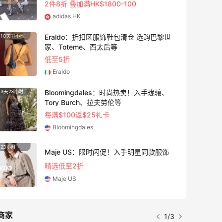
Sandro us
LN-CC：限时大促！入手 Ganni、Acne、
5天11小时
24天1
西太后等
低至4折+额外8折
LN-CC
iHerb ：88全球好物节！选购日常保健、
4天11小时
25天1
健身补剂、护肤洗护等
无门槛7.5折
iHerb
Antonioli：时尚上新热卖 关注 ACNE
8天11小时
15天2
STUDIOS、GUCCI 等
新客首单享8折
Antonioli
商家
2/3