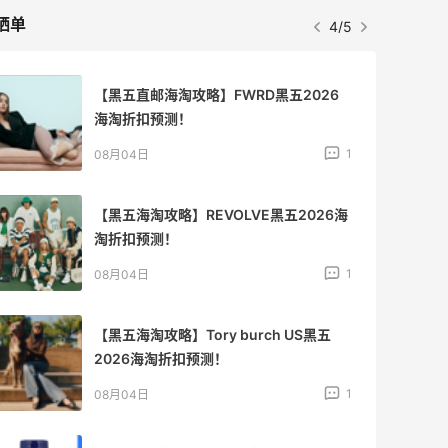
晒单
5/5
复购多次的一款镁片，日常用很合适
3
08月04日
买一点Three的东西吧，Three也算是时
代的眼泪了
3
08月04日
选择一点健康的小零食，对肠胃更好
3
08月04日