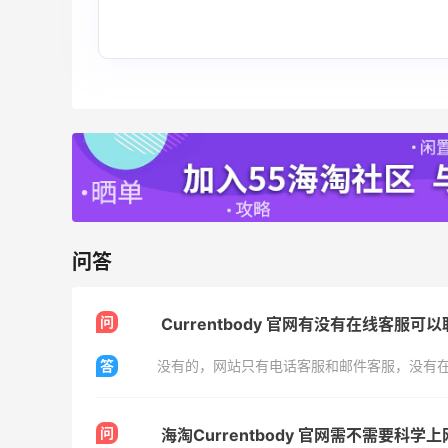
每档门槛、折扣码及赠品一览
Sephora
预售！Harrods 2026 高端美妆圣诞日历
24天18小时
礼盒
HK$2500（约2158.25元）
Harrods APAC
Macy's：8月好物热卖精选 时尚、美妆上
25天11小时
新
持续更新
Macy's
问答
Macy's：Lancome 兰蔻夏季满赠三重好
15天2小时
礼
问
Currentbody 官网有没有在线客服可
低门槛入手7件套
答
没有的，网站只有电话客服和邮件客服，没有
Macy's
问
海淘Currentbody 官网需不需要科学