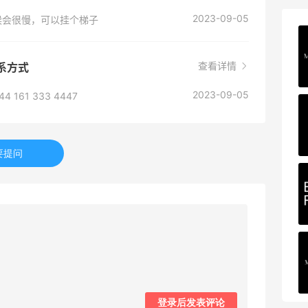
2023-09-05
候会很慢，可以挂个梯子
Mac Duggal
最高2%返利
查看详情
联系方式
6006人成功下单
2023-09-05
161 333 4447
Biōkreativ
30%返利
53人获得返利
要提问
Eileen Fisher
最高2%返利
5130人获得返利
Matte Collection
最高3%返利
510人获得返利
登录后发表评论