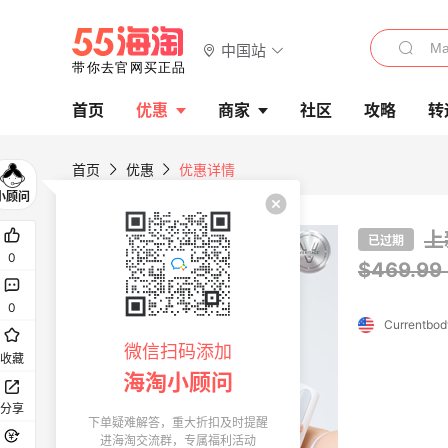
中国站
首页
优惠
商家
社区
攻略
转
首页
优惠
优惠详情
上
已过期
0
$469.9
0
微信扫码添加
收藏
海淘小顾问
分享
下单疑难解答，重大折扣及时提醒
进海淘交流群，专属福利活动