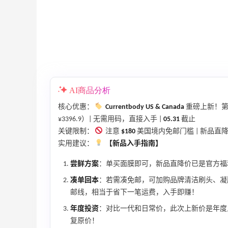
AI商品分析
核心优惠：
Currentbody US & Canada
重磅上新！第
¥3396.9）| 无需用码，直接入手 |
05.31
截止
关键限制：
注意
$180
美国境内免邮门槛 | 新品
实用建议：
【新品入手指南】
尝鲜方案
：单买面膜即可，新品直降价已是官方福
凑单回本
：若需凑免邮，可加购品牌清洁刷头、凝胶
邮线，相当于省下一笔运费，入手即赚！
Sephora：8月美妆满赠及折扣详情汇总更
1个月2天
年度投资
：对比一代和日常价，此次上新价是年度
新
复原价！