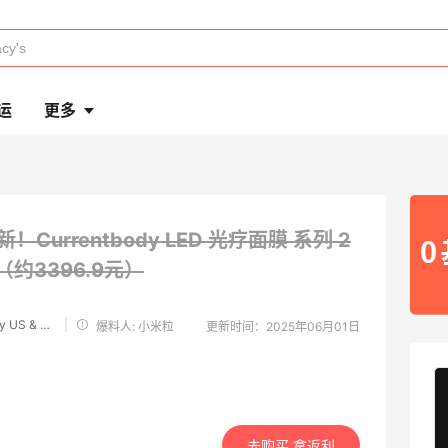
运
更多
新！Currentbody LED 光疗面膜 系列 2
9（约3396.9元）
Currentbody US & Canada
|
爆料人: 小米粒
更新时间：2025年06月01日
去购买 拿返利