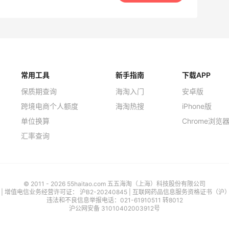
常用工具
新手指南
下载APP
保质期查询
海淘入门
安卓版
跨境电商个人额度
海淘热搜
iPhone版
单位换算
Chrome浏览
汇率查询
© 2011 - 2026 55haitao.com 五五海淘（上海）科技股份有限公司
号
| 增值电信业务经营许可证：
沪B2-20240845
|
互联网药品信息服务资格证书（沪）-经
违法和不良信息举报电话：021-61910511 转8012
沪公网安备 31010402003912号