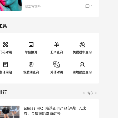
教程
1
我爱写攻略
工具
尺码对照
单位换算
汇率查询
关税税率查询
翻译网站
保质期查询
外语对照
跨境额度查询
排行
2/3
23小时
1个月
Sandro us：限时闪促！法式美衣精选
低至2折 千鸟格连衣裙$95