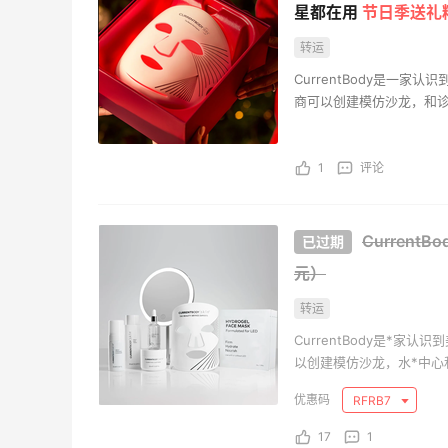
海淘？
法国小众新品牌又买了一点试试效果
星都在用
节日季送礼
转运
2
08月04日
CurrentBody是一
商可以创建模仿沙龙，和诊所
技术提供了完整的选择。
1
评论
Current
元）
转运
CurrentBody是*
以创建模仿沙龙，水*中心和
使用技术提供了完整的选
RFRB7
17
1