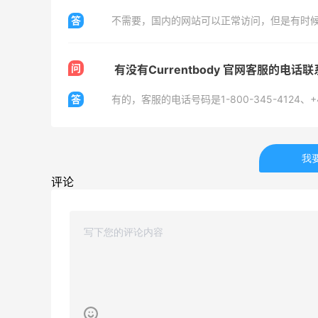
答
不需要，国内的网站可以正常访问，但是有时
Private Internet Access VPN
最高70%返利
问
有没有Currentbody 官网客服的电话
185人获得返利
答
有的，客服的电话号码是1-800-345-4124、+44 
COUTR
6%返利
227人获得返利
我
评论