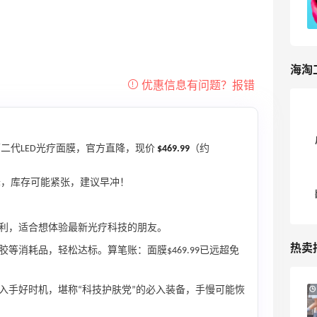
教程
1
我爱写攻略
海淘
二代LED光疗面膜，官方直降，现价
$469.99
（约
直降，库存可能紧张，建议早冲！
利，适合想体验最新光疗科技的朋友。
热卖
等消耗品，轻松达标。算笔账：面膜$469.99已远超免
adidas HK：精选正价产品促销！入球
4天11小时
入手好时机，堪称“科技护肤党”的必入装备，手慢可能恢
衣、金属银跆拳道鞋等