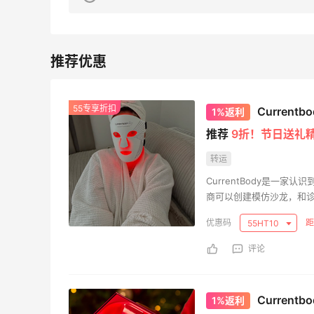
时候
淘宝买柏瑞美定妆喷雾跳55海淘！返利
2.91元
3
55专享折扣
08月05日
Current
1%返利
推荐
9折！节日送礼
五
吃到了干煸炒面，好吃诶
转运
CurrentBody是一
1
08月05日
商可以创建模仿沙龙，和诊所
技术提供了完整的选择。
距
55HT10
皮选了
牛杂牛腩锅我很喜欢
评论
3
08月05日
Current
1%返利