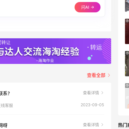
2件8折 叠加满HK$1800-100
问AI →
adidas HK
Eraldo：折扣区服饰鞋包清仓 选购巴黎世
10天11小时
家、Toteme、西太后等
低至5折
Eraldo
Bloomingdales：时尚热卖！入手珑骧、
3天23小时
Tory Burch、拉夫劳伦等
每满$100返$25礼卡
Bloomingdales
查看全部
23小时
Maje US：限时闪促！入手明星同款服饰
查看详情
以联系？
精选低至2折
Maje US
2023-09-05
在线客服
热门
查看详情
上网呀