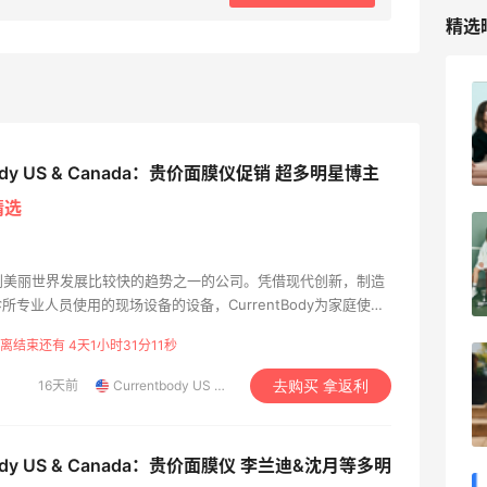
精选
【黑五直邮海淘攻略】FWRD黑五2026
海淘折扣预测！
3
1
08月04日
body US & Canada：贵价面膜仪促销 超多明星博主
精选
【黑五海淘攻略】REVOLVE黑五2026海
淘折扣预测！
家认识到美丽世界发展比较快的趋势之一的公司。凭借现代创新，制造
3
1
08月04日
专业人员使用的现场设备的设备，CurrentBody为家庭使用
离结束还有 4天1小时31分10秒
【黑五海淘攻略】Tory burch US黑五
16天前
Currentbody US & Canada
去购买 拿返利
2026海淘折扣预测！
4
1
08月04日
body US & Canada：贵价面膜仪 李兰迪&沈月等多明