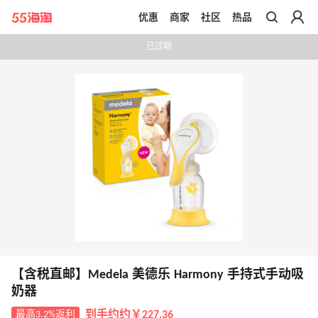
优惠
商家
社区
热品
带你去官网买正品
已过期
【含税直邮】Medela 美德乐 Harmony 手持式手动吸
奶器
最高3.2%返利
到手约约￥227.36