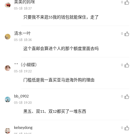
美美的妈咪
0
05-18 18:37
只要我不来逛55我的钱包就能保住，走了
清水一叶
0
05-18 18:36
这个直邮会算进个人的那个额度里面去吗
**（小蝴蝶）
0
05-18 19:22
门槛低是我一直买亚马逊海外购的理由
bb_0902
0
05-18 19:20
黑五、双11、双12都买了一堆东西
kelseydong
0