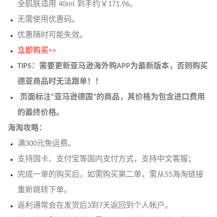
全肌肤适用 40ml 到手约￥171.96。
无需使用优惠码。
优惠随时可能失效。
立即购买>>
TIPS：需要更新亚马逊海外购APP为最新版本，否则购买
德亚商品时无法跟单！！
页面标注“亚马逊德国”的商品，其价格为包含进口费用
的最终价格。
海淘攻略：
满300元免运费。
支持国卡、支付宝等国内支付方式，支持中文客服；
完成一单的购买后，如需购买第二单，需从55海淘链接
重新跳转下单。
返利通常会在发货后3到7天返回到个人帐户。