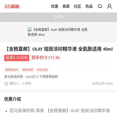
优惠
商家
社区
热品
带你去官网买正品
已过期
【含税直邮】OLAY 祛斑淡印精华液 全肌肤适用 40ml
最高3.2%返利
到手约￥171.96
银联信用卡
直邮中国
中文页面
亚马逊海外购 · 424.8万人下单获得返利
爆料人：小米粒
05月25日 00:00
优惠介绍
亚马逊海外购 现有 【含税直邮】OLAY 祛斑淡印精华液