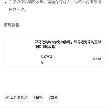
为了避免影响您收货，需确保订购人、付款人两者身份
信息一致。
海淘教程：
亚马逊购物app海淘教程，亚马逊海外购直邮
中国海淘攻略
我爱写攻
3分钟前
略
#亚马逊海外购
#母婴
#其他