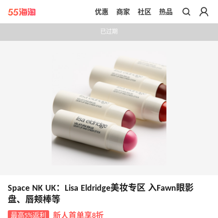
优惠
商家
社区
热品
带你去官网买正品
已过期
Space NK UK：Lisa Eldridge美妆专区 入Fawn眼影
盘、唇颊棒等
最高5%返利
新人首单享8折