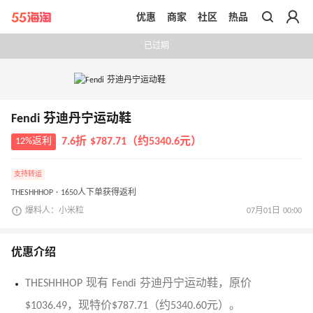
优惠
商家
社区
热品
带你去官网买正品
已过期
Fendi 芬迪丹宁运动鞋
12%返利
7.6折 $787.71（约5340.6元）
支持转运
THESHHHOP · 1650人下单获得返利
爆料人：小米粒
07月01日 00:00
优惠介绍
THESHHHOP 现有 Fendi 芬迪丹宁运动鞋，原价
$1036.49，现特价$787.71（约5340.60元）。