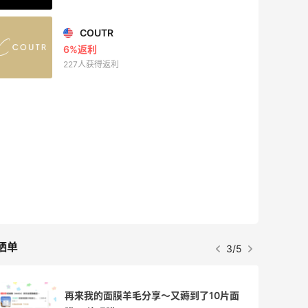
COUTR
6%返利
227人获得返利
晒单
4/5
再来我的面膜羊毛分享～又薅到了10片面
Dr