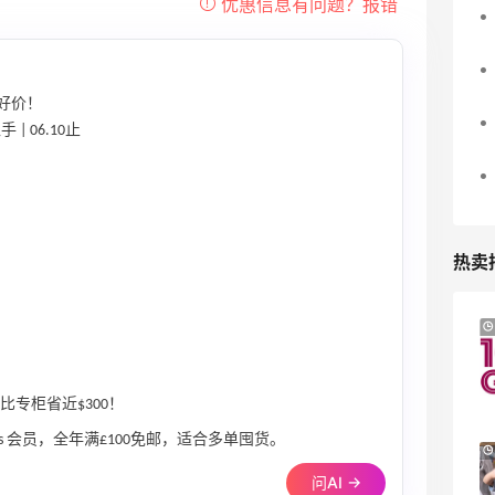
好价！
| 06.10止
热卖
折扣区时尚上新热卖 关注
Macy's：美妆精选10
9天2小时
ERMAN 等
邮
关注兰蔻、雅诗兰黛等 
比专柜省近$300！
Macy's
 Plus 会员，全年满£100免邮，适合多单囤货。
come 兰蔻美妆大促低至5折
Macy's：返校季大促
5天2小时
尺码成人可穿
问AI →