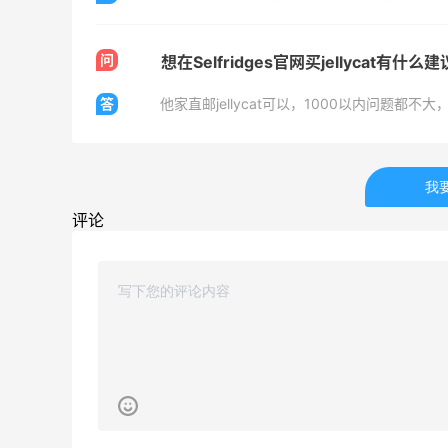
Biōkreativ
问
想在Selfridges官网买jellycat有什么
30%返利
54人获得返利
答
他家直邮jellycat可以，1000以内问题都
Eileen Fisher
最高2%返利
我
5141人获得返利
评论
Matte Collection
最高3%返利
510人获得返利
亮亮的发夹再买两个！走了55有额外的返