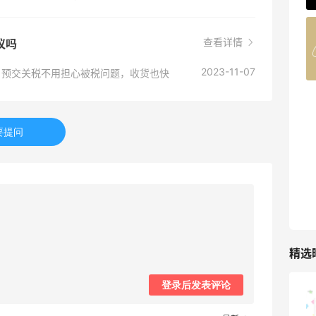
Belly Bandit
查看详情
建议吗
4%返利
42人获得返利
2023-11-07
不大，预交关税不用担心被税问题，收货也快
TIMEBEAM (US)
最高10%返利
要提问
285人获得返利
RFM Denim
6%返利
86人获得返利
精选
登录后发表评论
山缓缓火锅，锅底够味，牛肉实在