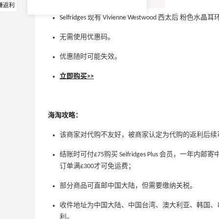
赚返利
Selfridges 现有 Vivienne Westwood 西太后 粉色
无需使用优惠码。
优惠随时可能失效。
立即购买>>
海淘攻略：
该商家对代购不友好，被商家认定为代购的返利后续
结账时可付£75购买 Selfridges Plus 会员，
订单满£300才可免运费；
部分商品可直邮中国大陆，但需要缴纳关税。
收件地址为中国大陆、中国台湾、澳大利亚、韩国、
利。