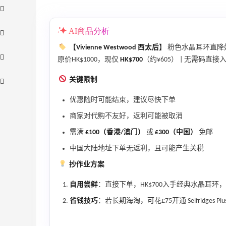
AI商品分析
【Vivienne Westwood 西太后】
粉色水晶耳环直降
原价HK$1000，现仅
HK$700
（约¥605） | 无需码直接入手 
关键限制
优惠随时可能结束，建议尽快下单
商家对代购不友好，返利可能被取消
需满
£100（香港/澳门）
或
£300（中国）
免邮
中国大陆地址下单无返利，且可能产生关税
obbi Brown 美网：美妆礼
Mytheresa：
9天17小时
立省$50
TOTEME、ZIMM
抄作业方案
子眼霜+精华唇蜜等好礼
享额外9折
自用尝鲜
：直接下单，HK$700入手经典水晶耳环，
wn
Mytheresa
省钱技巧
：若长期海淘，可花£75开通 Selfridges
gdales：时尚热卖！入手珑骧、
Macy's：Lan
13天2小时
ch、拉夫劳伦等
满赠三重好礼