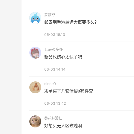
利到账！
2
08月07日
梦颜舒
邮寄到香港转运大概要多久？
贴秋膘啦，今天吃冰煮羊
06-03 15:10
1
08月07日
しоvの多多
新品也伤心太快了吧
为了这家烧烤，我必然还要再去新疆
06-03 14:14
clorisQ
1
08月07日
凑单买了几套倩碧的5件套
又去皮爷喝下午茶了，香蕉布朗尼超好吃
06-03 13:42
呀
葵花籽没仁
2
08月07日
好想买无人区玫瑰啊