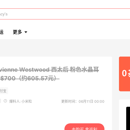
运
更多
ivienne Westwood 西太后 粉色水晶耳
K$700（约605.57元）
|
爆料人: 小米粒
更新时间：06月11日 00:00
去购买 拿返利