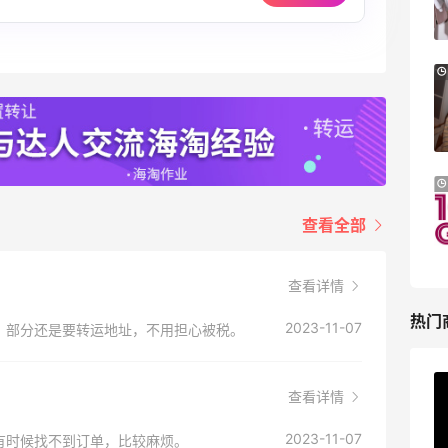
低至5折
Macy's
：限时大促！入手 Aesop、
LN-CC：限时大促！入手 
3天11小时
西太后等
8.5折
低至4折+额外8折
LN-CC
全球好物节！选购日常保健、
Macy's：美妆10日闪促
2小时
护等
更新
查看全部
今日关注：雅诗兰黛洁
Macy's
查看详情
？
热门
2023-11-07
，部分还是要转运地址，不用担心被税。
ERGO Baby
查看详情
？
4%返利
2023-11-07
有时候找不到订单，比较麻烦。
62人获得返利