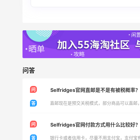
$25礼卡
低门槛入手7件套
les
Macy's
 Sportswear：夏季大促！哥伦
Bluemercury
1天23小时
卖
Nars、CT 等
低至5折+部分额外
portswear
Bluemercury
dales：美妆大促！入手 Dior、
iHerb ：88
2天11小时
等
健身补剂、护肤洗
问答
8.5折优惠+部分送好礼
无门槛7.5折
les
iHerb
问
Selfridges官网直邮是不是有被税概率
答
直邮现在是预交关税模式，部分商品可以直邮
Mac Duggal
问
Selfridges官网付款方式用什么比较好
最高2%返利
答
银行卡或者信用卡，尽量不用支付宝，支付宝
6073人成功下单