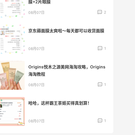
膜+2片眼膜
2
08月07日
08月
京东薅面膜太爽啦～每天都可以收货面膜
Jul
人！
1
08月07日
08月
Origins悦木之源美网海淘攻略，Origins
第二
海淘教程
玛奇
1
08月07日
08月
哈哈，这杯霸王茶姬买得真划算！
薅到
1
08月07日
08月