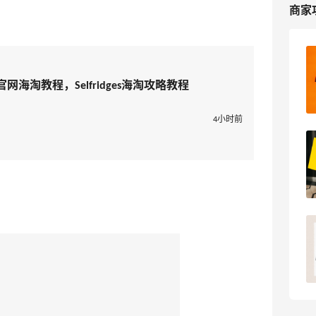
商家
Selfridges英国官网海淘攻略，
Selfridges海淘教程
s英国官网海淘教程，Selfridges海淘攻略教程
2
我爱写攻略
4小时前
Selfridges官网2025黑五海淘大促打几
折？Selfridges黑五海淘攻略
2
浪里一条鱼
找寻selfridegs包裹之旅！历时10天终于
找到了
pink1990
18