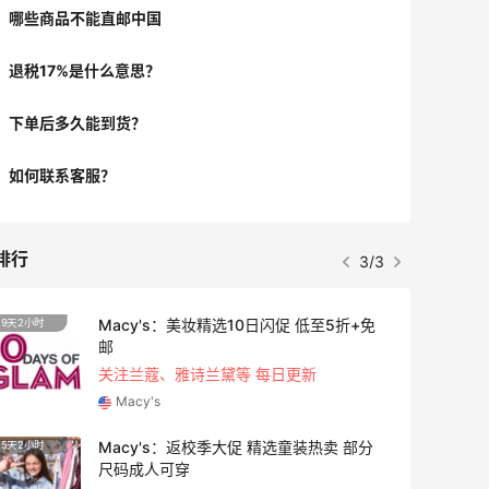
哪些商品不能直邮中国
退税17%是什么意思？
下单后多久能到货？
如何联系客服？
排行
1/3
日闪促 低至5折+免
【55专享】Bobbi Brown
3天5小时
遇！满$150立省$50
每日更新
满赠正装橘子眼霜+精华唇蜜
Bobbi Brown
 精选童装热卖 部分
Bloomingdales：时尚热
1天23小时
Tory Burch、拉夫劳伦等