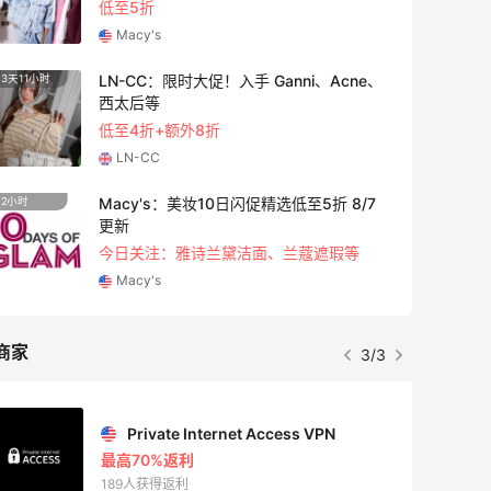
每满$100返$25礼卡
Bloomingdales
Ganni、Acne、
Columbia Sportswear
4天23小时
比亚运动热卖
低至6折
Columbia Sportswear
精选低至5折 8/7
Bloomingdales：美妆大促！
1天23小时
Prada、TF 等
面、兰蔻遮瑕等
满$200享8.5折优惠+部分
Bloomingdales
商家
1/3
Private Internet Access VPN
最高70%返利
189人获得返利