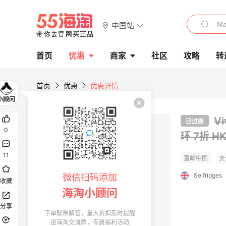
中国站
首页
优惠
商家
社区
攻略
转
首页
优惠
优惠详情
V
已过期
0
环
7折 H
11
Selfridges
微信扫码添加
收藏
海淘小顾问
分享
下单疑难解答，重大折扣及时提醒
进海淘交流群，专属福利活动