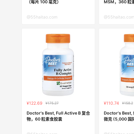
（每片 100 毫克）
MSM，360 
Nugnes INT：夏日大牌促销！关注巴黎世
1天17小时
@55haitao.com
@55haitao.co
家、YSL、蒙口、CHLOE
低至5折
Nugnes INT
Macy's：美妆10日闪促精选低至5折 8/9
2小时
更新
今日关注：裴礼康面霜、倩碧水磁场系列等
Macy's
¥122.69
¥110.74
¥175.27
¥158.2
Matte Collection
Doctor's Best, Full Active B 复合
Doctor's Bes
最高3%返利
物，60 粒素食胶囊
微克 (5,000 
511人获得返利
软凝胶