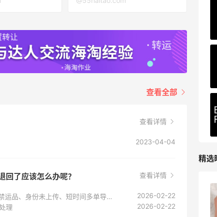
m
@55haitao.com
Private Internet Access VPN
最高70%返利
190人获得返利
查看全部
查看详情
2023-04-04
精选
查看详情
者退回了应该怎么办呢？
🐶八合一养心冻干｜博美心**护打卡
2026-02-22
出现订单被海关扣/退回很大原因是：超限额、禁运品、身份未上传、短时间多单导致的
2026-02-22
款处理