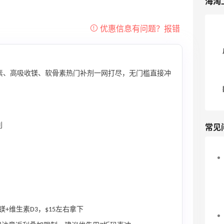
海淘
素、高吸收镁、软骨素热门补剂一网打尽，无门槛直接冲
利
常见
镁+维生素D3，$15左右拿下