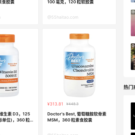
粒素食胶囊
100 毫克，120 粒软胶囊
m
@55haitao.com
热门
¥313.81
¥448.3
RFM Denim
t, 维生素 D3，125
Doctor's Best, 葡萄糖胺软骨素
6%返利
国际单位)，360 粒
MSM，360 粒素食胶囊
88人获得返利