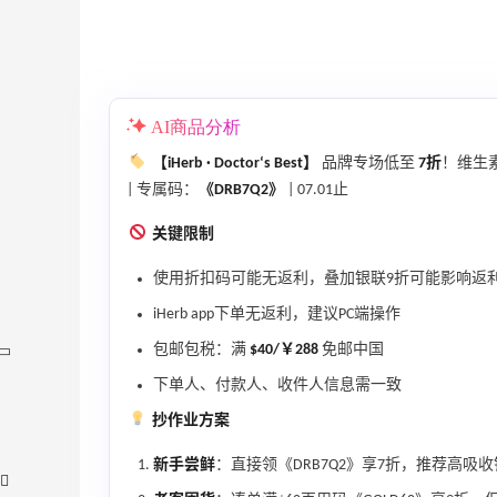
AI商品分析
【iHerb · Doctor‘s Best】
品牌专场低至
7折
！维生
| 专属码：
《DRB7Q2》
| 07.01止
关键限制
使用折扣码可能无返利，叠加银联9折可能影响返
iHerb app下单无返利，建议PC端操作
包邮包税：满
$40/￥288
免邮中国
下单人、付款人、收件人信息需一致
抄作业方案
新手尝鲜
：直接领《DRB7Q2》享7折，推荐高吸收