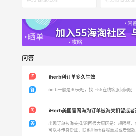
@55haitao.com
@55haitao.co
ERGO Baby
4%返利
62人获得返利
Belly Bandit
4%返利
42人获得返利
问答
TIMEBEAM (US)
最高10%返利
问
iherb利订单多久生效
286人获得返利
答
iherb一般是90天吧，找下55在线客服问问呢
问
iHerb美国官网海淘订单被海关扣留或
终于喝到古茗这杯泰橘糯米酸奶了，太好
答
喝了
可以补传身份证；联系iHerb客服重发或者退