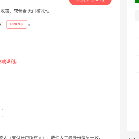
素、高吸收镁、软骨素 无门槛7折。
码：
。
DRB7Q2
影响返利。
款人（支付账户所有人）、收件人三者身份信息一致。