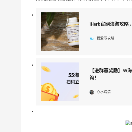
iHerb官网海淘攻略，
我爱写攻略
【进群赢奖励】55
询！
心水清清