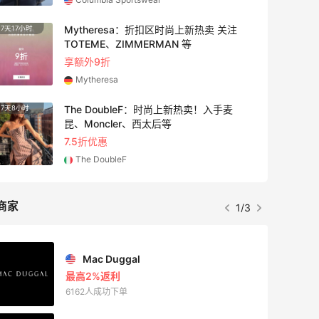
Mytheresa：折扣区时尚上新热卖 关注
7天17小时
TOTEME、ZIMMERMAN 等
享额外9折
Mytheresa
The DoubleF：时尚上新热卖！入手麦
7天8小时
昆、Moncler、西太后等
7.5折优惠
The DoubleF
商家
1/3
Mac Duggal
最高2%返利
6162人成功下单