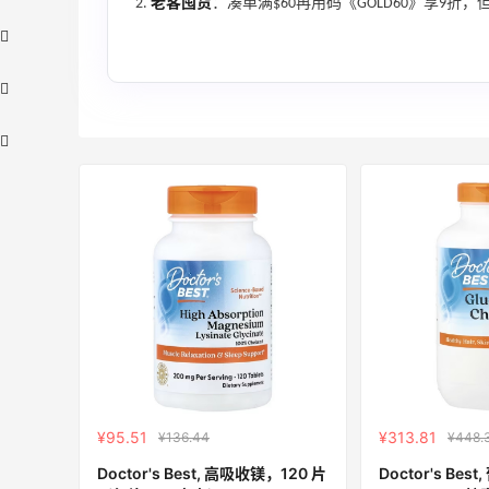
老客囤货
：凑单满$60再用码《GOLD60》享9
Macy's：Lancome 兰蔻美妆大促低至5折
11天2小时
满赠三重好礼
低门槛入手7件套
Macy's
即将截止！iHerb ：88全球好物节！选购
11小时
日常保健、健身补剂、护肤洗护等
¥95.51
¥313.81
¥136.44
¥448.
无门槛7.5折
Doctor's Best, 高吸收镁，120 片
Doctor's Be
iHerb