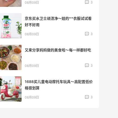
3
08月09日
京东买水卫士顽渍净～娃的**衣服试试看
好不好用
3
08月09日
又来分享妈妈做的美食啦～每一样都好吃
3
08月09日
1688买儿童电动摩托车玩具～高配置低价
格很划算
3
08月09日