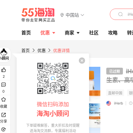
中国站
首页
优惠
商家
社区
攻略
转
首页
优惠
优惠详情
i
已过期
2
生素、高
0
iHerb
|
微信扫码添加
收藏
海淘小顾问
分享
下单疑难解答，重大折扣及时提醒
进海淘交流群，专属福利活动