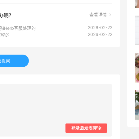
0
08月10日
查看详情
么办呢？
天猫超市这波方便面价格太香了！5包才8
2026-02-22
iHerb客服处理的
块
2026-02-22
交税的
0
08月10日
你选的Jellycat七夕礼物，暴露了你的精
要提问
神状态
0
08月10日
又来吃日料了，品质稳定价格实在
1
08月10日
登录后发表评论