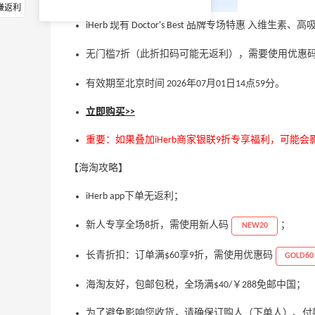
赚返利
iHerb 现有 Doctor's Best 品牌专场特惠 入维生
无门槛7折（此折扣码可能无返利），需要使用优惠
有效期至北京时间 2026年07月01日14点59分。
立即购买>>
重要：如果叠加iHerb商家银联9折专享福利，可能会
【海淘攻略】
iHerb app下单无返利；
新人专享全场8折，需使用新人码
；
NEW20
长青折扣：订单满$60享9折，需使用优惠码
GOLD60
海淘友好，包邮包税，全场满$40/￥288免邮中国；
为了避免影响您收货，请确保订购人（下单人）、付