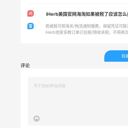
0
0
08月10日
问
iHerb美国官网海淘如果被税了应该怎
海淘好物分享，iHerb买补剂方便很多
答
若被税可按海关/物流通知缴费，保留凭证可联系
iHerb他家多数订单已包税/预收关税，不用再
0
0
08月10日
沪上阿姨这杯羽衣牛油果，比不上树夏但
我
价格实在！
评论
0
0
08月10日
差点让返利券失效了！晒7月在55拿到的
奖励
0
0
08月10日