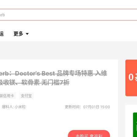
运
更多
Herb：Doctor's Best 品牌专场特惠 入维
吸收镁、软骨素
无门槛7折
爆料人: 小米粒
更新时间：07月01日 15:00
去购买 拿返利