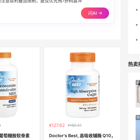
折，但注意返利叠加限制，建议优先用7折码直冲
问AI →
热卖
中免日上小程序：超级品牌日 X 雅诗兰黛
21小时
集团 真.底价回归
每满300-30元 享2倍积分
中免日上
Macy's：美妆精选10日闪促 低至5折+免
7天2小时
邮
¥127.62
3
¥182.31
关注兰蔻、雅诗兰黛等 每日更新
st, 葡萄糖胺软骨素
Doctor's Best, 高吸收辅酶 Q10，
Macy's