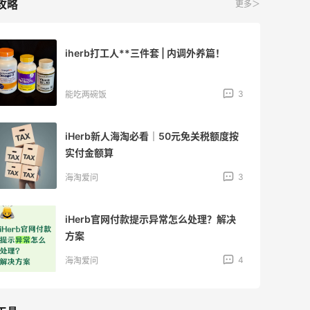
攻略
更多＞
iherb打工人**三件套 | 内调外养篇！
3
能吃两碗饭
iHerb新人海淘必看｜50元免关税额度按
实付金额算
3
海淘爱问
iHerb官网付款提示异常怎么处理？解决
方案
4
海淘爱问