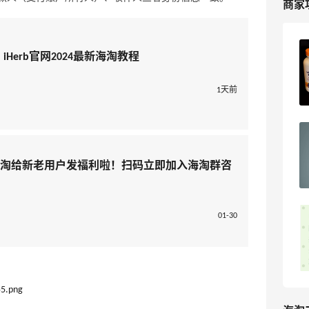
商家
iherb打工人**三件套 | 内调外养篇！
iHerb官网2024最新海淘教程
1天前
3
能吃两碗饭
iHerb新人海淘必看｜50元免关税额度按
实付金额算
海淘给新老用户发福利啦！扫码立即加入海淘群咨
3
海淘爱问
01-30
iHerb官网付款提示异常怎么处理？解决
方案
4
海淘爱问