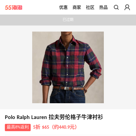
优惠
商家
社区
热品
带你去官网买正品
已过期
Polo Ralph Lauren 拉夫劳伦格子牛津衬衫
最高8%返利
5折 $65（约440.9元）