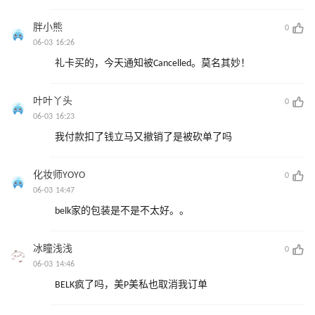
胖小熊
0
06-03 16:26
礼卡买的，今天通知被Cancelled。莫名其妙！
叶叶丫头
0
06-03 16:23
我付款扣了钱立马又撤销了是被砍单了吗
化妆师YOYO
0
06-03 14:47
belk家的包装是不是不太好。。
冰瞳浅浅
0
06-03 14:46
BELK疯了吗，美P美私也取消我订单