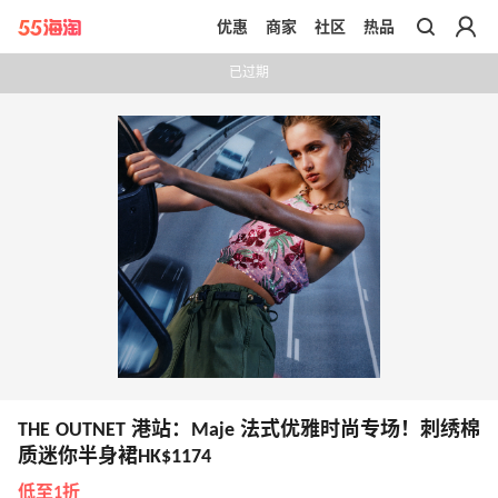
优惠
商家
社区
热品
带你去官网买正品
已过期
THE OUTNET 港站：Maje 法式优雅时尚专场！刺绣棉
质迷你半身裙HK$1174
低至1折