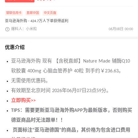
银联信用卡
直邮中国
中文页面
亚马逊海外购 · 424.7万人下单获得返利
爆料人：小米粒
06月08日 00:00
优惠介绍
亚马逊海外购 现有 【含税直邮】Nature Made 辅酶Q10
软胶囊 400mg 心脑血管养护 40粒 到手约￥236.63。
无需使用优惠码。
有效期至北京时间 2026年06月07日23点59分。
立即购买>>
TIPS：需要更新亚马逊海外购APP为最新版本，否则购买
德亚商品时无法跟单！！
页面标注“亚马逊德国”的商品，其价格为包含进口费用