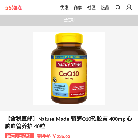
优惠
商家
社区
热品
带你去官网买正品
已过期
【含税直邮】Nature Made 辅酶Q10软胶囊 400mg 心
脑血管养护 40粒
最高3.2%返利
到手约￥236.63