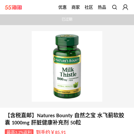
优惠
商家
社区
热品
带你去官网买正品
已过期
【含税直邮】Natures Bounty 自然之宝 水飞蓟软胶
囊 1000mg 肝脏健康补充剂 50粒
最高3.2%返利
到手约￥85.91