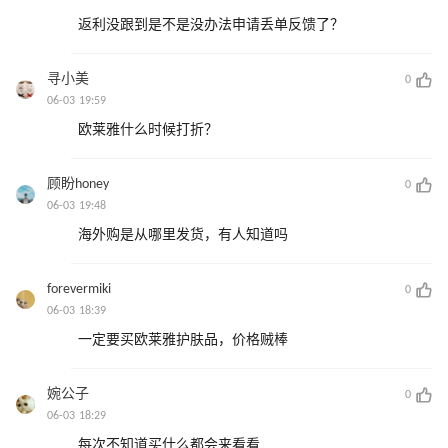
返利没跟到是不是没办法申请丢单反馈了？
寻小美
0
06-03 19:59
欧莱雅什么时候打折？
顾盼honey
0
06-03 19:48
海外购是从哪里发货，有人知道吗
forevermiki
0
06-03 18:39
一定要买欧莱雅护肤品，价格贼棒
婉公子
0
06-03 18:29
每次不知道买什么都会来看看