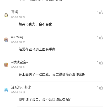
耳语
0
06-03 18:27
想买巧克力，会不会化
uu52king
0
06-03 18:26
经常在亚马逊上面买手办
~默默宝宝~
0
06-03 18:24
在上面买了一双匡威，我觉得价格还蛮便宜的
活跃的小虾米
0
06-03 19:19
我申请了会员，会不会自动续费呢？