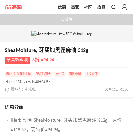
优惠
商家
社区
热品
带你去官网买正品
已过期
SheaMoisture, 牙买加黑蓖麻油 312g
最高5%返利
8折 ¥94.94
满$20免费直邮中国
银联信用卡
支付宝
直邮中国
中文页面
iHerb · 128.1万人下单获得返利
爆料人：小米粒
06月11日 01:00
优惠介绍
iHerb 现有 SheaMoisture, 牙买加黑蓖麻油 312g，原价
¥118.67，现特价¥94.94。