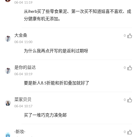
06-04 11:19
从iherb买了些零食果泥、第一次买不知道娃喜不喜欢、成
分健康有机无添加。
大金桑
0
06-04 11:00
为什么我再点开写的是返利过期呀
是你的益达
0
06-04 10:19
要是新人8.5折能和折扣叠加就好了
菜家贝贝
0
06-04 10:17
买了一堆巧克力凑免邮
·新妆·
0