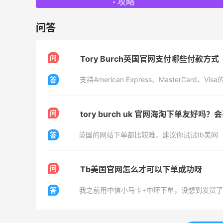
42人获得返利
问答
TIMEBEAM (US)
最高10%返利
282人获得返利
问
Tory Burch英国官网支付哪些付款方式
RFM Denim
答
支持American Express、MasterCard、
6%返利
85人获得返利
问
tory burch uk 官网海淘下单友好吗
答
英国的网站下单都比较难，建议你试试tb美网
问
Tb美国官网怎么才可以下单成功呀
Evelom卸妆膏--卸妆膏中的“爱马仕”
答
我之前用中信小马卡+中环下单，没想到发货了
1
4
08月05日