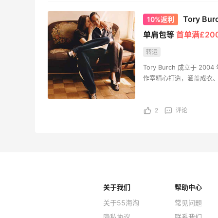
Tory 
10%返利
单肩包等
首单满£20
转运
Tory Burch 成立于
作室精心打造，涵盖成衣、
经济赋能为使命。2009年
造基业长青的事业。
2
评论
关于我们
帮助中心
关于55海淘
常见问题
隐私协议
联系我们