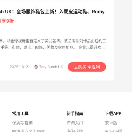
Burch UK：全场服饰鞋包上新！入麂皮运动鞋、Romy
0享9折
 2004 年，以全球视野重新定义了美式奢华。该品牌系列作品由纽约工
手袋、鞋履、珠宝、配饰、美妆及家居用品。 企业以提升女性
创立的Tory Burch基金会持续助力美国女性创业者，为她们打
2025-10-21
Tory Burch UK
去购买 拿返利
常用工具
新手指南
下载APP
保质期查询
海淘入门
安卓版
跨境电商个人额度
海淘热搜
iPhone版