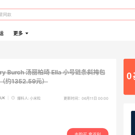
运
更多
ory Burch 汤丽柏琦 Ella 小号链条斜挎包
8（约1352.59元）
 UK
|
爆料人: 小米粒
更新时间：06月11日 00:00
去购买 拿返利