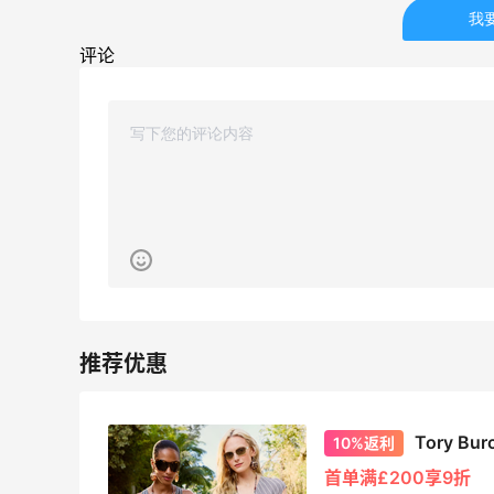
FWRD黑五2026海淘奢侈品折扣力度大
我
吗？
评论
1
3
08月05日
FWRD美网2026黑五海淘活动什么时候
开始？
3
3
08月05日
【黑五海淘攻略】Bobbi Brown黑五
2026海淘折扣预测！
2
1
08月05日
Tory 
10%返利
首单满£200享9折