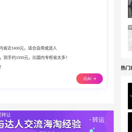
昆、Moncler、西太后等
7.5折优惠
The DoubleF
Bloomingdales：时尚热卖！入手珑骧、
3天12小时
Tory Burch、拉夫劳伦等
每满$100返$25礼卡
国内省近1400元，适合自用或送人
Bloomingdales
到手约1350元，比国内专柜省太多！
热门
！
问AI →
Private Internet Access VPN
最高70%返利
185人获得返利
COUTR
6%返利