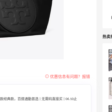
热卖
LN-CC：限时大促！入手 Ganni、Acne、
5天
西太后等
低至4折+额外8折
LN-CC
Mytheresa：折扣区时尚上新热卖 关注
11天6小时
TOTEME、ZIMMERMAN 等
享额外9折
Mytheresa
款经典款，百搭通勤首选 | 无需码直接买 | 06.10止
The DoubleF：时尚上新热卖！入手麦
10天21小时