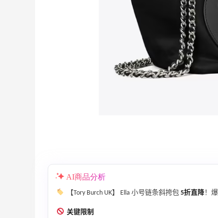
12小时
Sandro us：限时闪促！法式美衣精选
低至2折 千鸟格连衣裙$95
Sandro us
【55专享】Base Blu：时尚上新热卖 关注
4天
PRADA、LOEWE、加拿大鹅等
AI商品分析
享9折优惠
Base Blu
【Tory Burch UK】 Ella 小号链条斜挎包
5折直降
！爆
包
iHerb ：88全球好物节！选购日常保健、
4天
关键限制