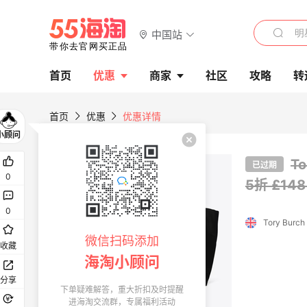
中国站
首页
优惠
商家
社区
攻略
转
首页
优惠
优惠详情
T
已过期
0
5折 £14
0
Tory Burch
微信扫码添加
收藏
海淘小顾问
分享
下单疑难解答，重大折扣及时提醒
进海淘交流群，专属福利活动