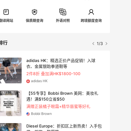
翻译网站
保质期查询
外语对照
跨境额度查询
排行
1/3
adidas HK：精选正价产品促销！入球
4天
衣、金属银跆拳道鞋等
2件8折 叠加满HK$1800-100
adidas HK
【55专享】Bobbi Brown 美网：美妆礼
4天18小时
遇！满$150立省$50
满赠正装橘子眼霜+精华唇蜜等好礼
Bobbi Brown
Diesel Europe：折扣区上新热卖！入手包
3天