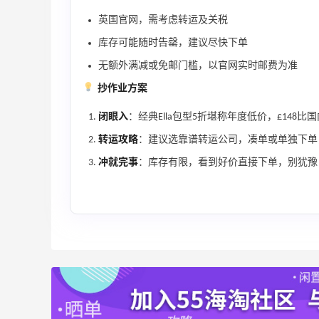
健身补剂、护肤洗护等
无门槛7.5折
英国官网，需考虑转运及关税
iHerb
库存可能随时告罄，建议尽快下单
无额外满减或免邮门槛，以官网实时邮费为准
Bloomingdales：美妆大促！入手 Dior、
3天12小时
Prada、TF 等
抄作业方案
满$200享8.5折优惠+部分送好礼
闭眼入
：经典Ella包型5折堪称年度低价，£148比
Bloomingdales
转运攻略
：建议选靠谱转运公司，凑单或单独下单，
冲就完事
：库存有限，看到好价直接下单，别犹豫
ERGO Baby
4%返利
62人获得返利
Belly Bandit
4%返利