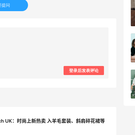
兰蔻粉金管新色212哪个网站可以海淘？
要提问
在线等！
3
08月05日
淘宝买柏瑞美定妆喷雾跳55海淘！返利
2.91元
4
08月05日
登录后发表评论
吃到了干煸炒面，好吃诶
4
08月05日
Burch UK：时尚上新热卖 入羊毛套装、斜肩碎花裙等