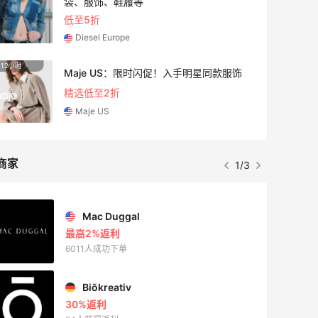
袋、服饰、鞋履等
低至5折
Diesel Europe
12小时
Maje US：限时闪促！入手明星同款服饰
精选低至2折
Maje US
商家
1/3
Mac Duggal
最高2%返利
6011人成功下单
Biōkreativ
30%返利