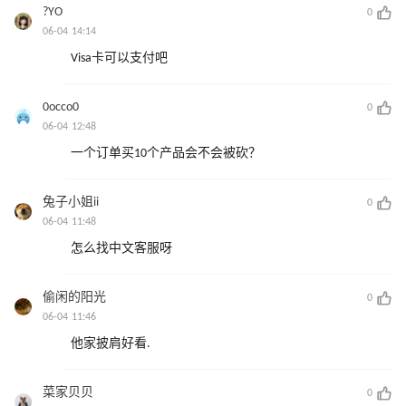
?YO
0
06-04 14:14
Visa卡可以支付吧
0occo0
0
06-04 12:48
一个订单买10个产品会不会被砍？
兔子小姐ii
0
06-04 11:48
怎么找中文客服呀
偷闲的阳光
0
06-04 11:46
他家披肩好看.
菜家贝贝
0