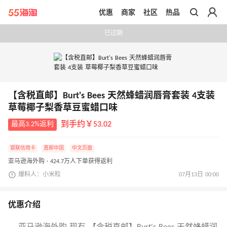
优惠
商家
社区
热品
带你去官网买正品
已过期
【含税直邮】Burt's Bees 天然蜂蜡润唇膏套装 4支装
草莓椰子梨香草豆蜜蜡口味
最高3.2%返利
到手约￥53.02
银联信用卡
直邮中国
中文页面
亚马逊海外购 · 424.7万人下单获得返利
爆料人：小米粒
07月13日 00:00
优惠介绍