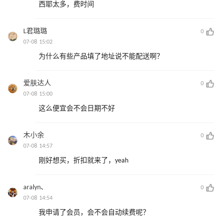
西耶太多，费时间
L君璐璐
0
07-08 15:02
为什么有些产品填了地址说不能配送啊？
爱肤达人
0
07-08 15:00
这么便宜会不会日期不好
木小余
0
07-08 14:57
刚好想买，折扣就来了，yeah
aralyn、
0
07-08 14:54
我申请了会员，会不会自动续费呢？