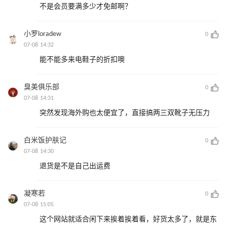
不是会员要满多少才免邮啊？
小罗loradew
0
07-08 14:32
能不能多来电鞋子的折扣噢
臭美俱乐部
0
07-08 14:31
突然发现海外购也太便宜了，直接搞两三双靴子无压力
白米饭护肤记
0
07-08 14:30
退货是不是自己出运费
凝寒若
0
07-08 15:05
这个网站就适合闲下来挨着挨着看，好货太多了，就是东