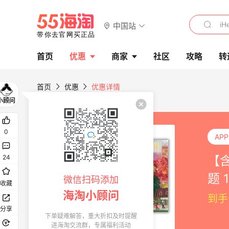
中国站
首页
优惠
商家
社区
攻略
转
首页
优惠
优惠详情
0
AP
【含
24
题 
微信扫码添加
收藏
海淘小顾问
到手
分享
下单疑难解答，重大折扣及时提醒
进海淘交流群，专属福利活动