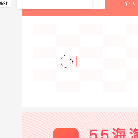
赚返利
0