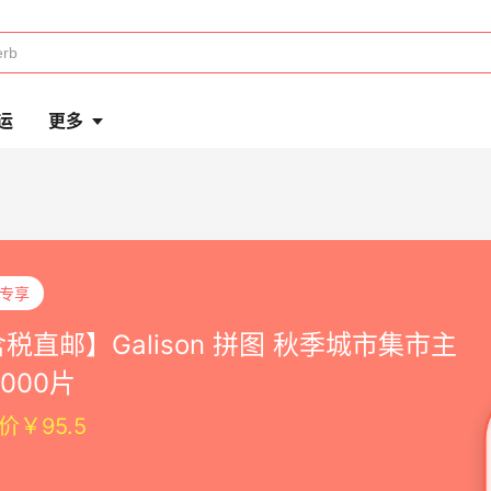
运
更多
P专享
税直邮】Galison 拼图 秋季城市集市主
1000片
价￥95.5