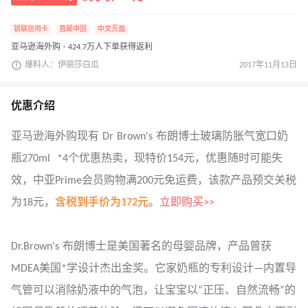
银联信用卡
直邮中国
中文页面
亚马逊海外购 · 424.7万人下单获得返利
爆料人：伊丽莎白瓜
2017年11月13日
优惠介绍
亚马逊海外购现有 Dr Brown's 布朗博士玻璃防胀气宽口奶
瓶270ml *4个
优惠热卖，现特价154元，优惠随时可能失
效，
中亚Prime会员购物满200元免运费，该款产品预交关税
为18元，
含税到手价为172元
。
立即购买>>
Dr.Brown's 布朗博士是美国著名的母婴品牌，产品曾获
MDEA美国*学设计杰出金奖。它家奶瓶的专利设计—内置导
气管可以消除奶液中的气泡，让宝宝以“正压、自然流畅”的