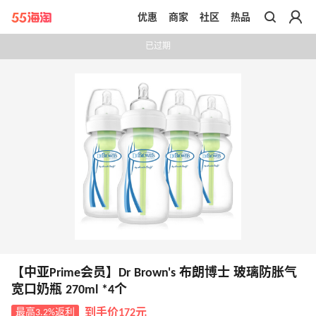
优惠
商家
社区
热品
带你去官网买正品
已过期
【中亚Prime会员】Dr Brown's 布朗博士 玻璃防胀气
宽口奶瓶 270ml *4个
最高3.2%返利
到手价172元