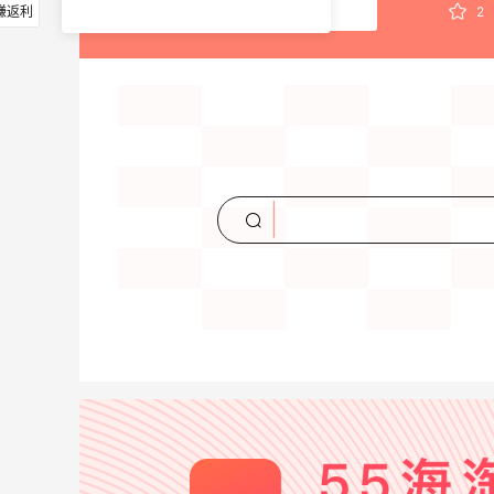
赚返利
2