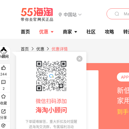
中国站
首页
优惠
商家
社区
攻略
转
首页
优惠
优惠详情
244
AP
新低
2
家
微信扫码添加
收藏
海淘小顾问
到手
分享
下单疑难解答，重大折扣及时提醒
进海淘交流群，专属福利活动