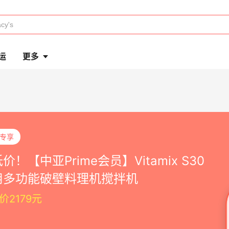
运
更多
P专享
价！【中亚Prime会员】Vitamix S30
用多功能破壁料理机搅拌机
价2179元