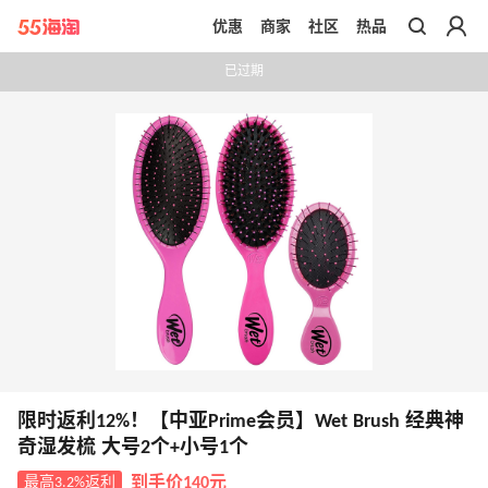
优惠
商家
社区
热品
带你去官网买正品
已过期
限时返利12%！【中亚Prime会员】Wet Brush 经典神
奇湿发梳 大号2个+小号1个
最高3.2%返利
到手价140元