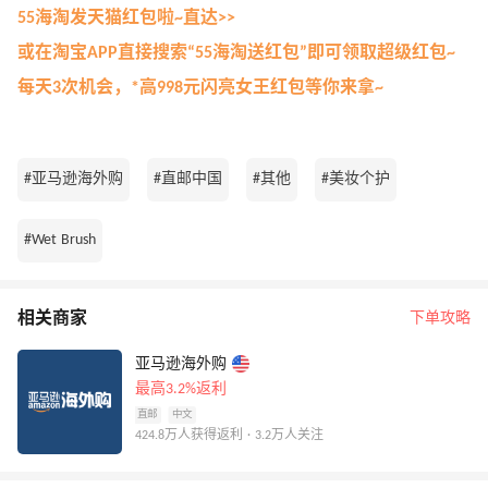
55海淘发天猫红包啦~直达>>
或在淘宝APP直接搜索“55海淘送红包”即可领取超级红包~
每天3次机会，*高998元闪亮女王红包等你来拿~
#亚马逊海外购
#直邮中国
#其他
#美妆个护
#Wet Brush
相关商家
下单攻略
亚马逊海外购
最高3.2%返利
直邮
中文
424.8万人获得返利 · 3.2万人关注