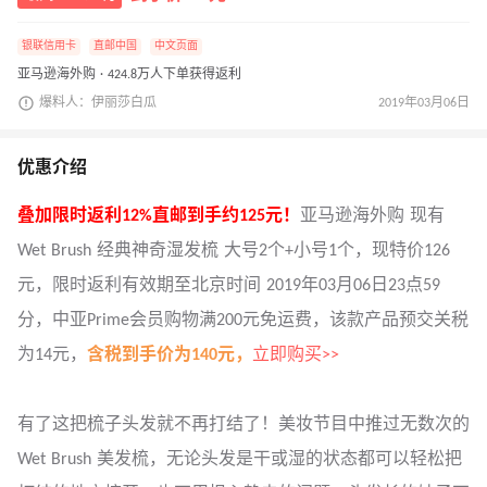
银联信用卡
直邮中国
中文页面
亚马逊海外购 · 424.8万人下单获得返利
爆料人：伊丽莎白瓜
2019年03月06日
优惠介绍
叠加限时返利12%直邮到手约125元！
亚马逊海外购 现有
Wet Brush 经典神奇湿发梳 大号2个+小号1个，现特价126
元，限时返利有效期至北京时间 2019年03月06日23点59
分，中亚Prime会员购物满200元免运费，该款产品预交关税
为14元，
含税到手价为140元，
立即购买>>
有了这把梳子头发就不再打结了！美妆节目中推过无数次的
Wet Brush 美发梳，无论头发是干或湿的状态都可以轻松把