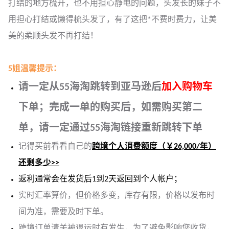
打结的地方梳开，也不用担心静电的问题，头发长的妹子不
用担心打结或懒得梳头发了，有了这把*不费时费力，让美
美的柔顺头发不再打结！
5姐温馨提示：
请一定从55海淘跳转到亚马逊后
加入购物车
下单；完成一单的购买后，如需购买第二
单，请一定通过55海淘链接重新跳转下单
记得买前看看自己的
跨境个人消费额度（￥26,000/年）
还剩多少>>
返利通常会在发货后1到2天返回到个人帐户；
实时汇率算价，但价格多变，库存有限，价格以发布时
间为准，需要及时下单。
跨境订单清关被退运时有发生，为了避免影响您收货，