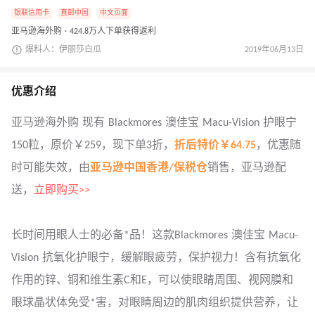
银联信用卡
直邮中国
中文页面
亚马逊海外购 · 424.8万人下单获得返利
爆料人：伊丽莎白瓜
2019年06月13日
优惠介绍
亚马逊海外购 现有 Blackmores 澳佳宝 Macu-Vision 护眼宁
150粒，原价￥259，现下单3折，
折后特价￥64.75
，优惠随
时可能失效，由
亚马逊中国香港/保税仓
销售，亚马逊配
送，
立即购买>>
长时间用眼人士的必备*品！这款Blackmores 澳佳宝 Macu-
Vision 抗氧化护眼宁，缓解眼疲劳，保护视力！含有抗氧化
作用的锌、铜和维生素C和E，可以使眼睛周围、视网膜和
眼球晶状体免受*害，对眼睛周边的肌肉组织提供营养，让