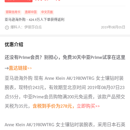
银联信用卡
直邮中国
中文页面
亚马逊海外购 · 424.9万人下单获得返利
爆料人：伊丽莎白瓜
2019年08月05日
优惠介绍
还没有
Prime
会员？别担心，免费30天中亚Prime试享在这里
→
直达链接
>>
亚马逊海外购 现有 Anne Klein AK/1980WTRG 女士镶钻时装
腕表，现特价243元，有效期至北京时间 2019年08月07日23
点55分，中亚Prime会员购物满200元免运费，该款产品预交
关税为35元，
含税到手价为278元，
立即购买>>
Anne Klein AK/1980WTRG 女士镶钻时装腕表，采用日本石英