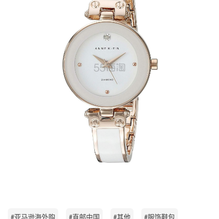
#亚马逊海外购
#直邮中国
#其他
#服饰鞋包