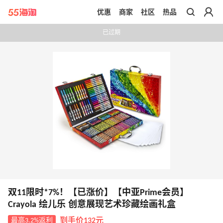
优惠
商家
社区
热品
带你去官网买正品
已过期
双11限时*7%！【已涨价】【中亚Prime会员】
Crayola 绘儿乐 创意展现艺术珍藏绘画礼盒
最高3.2%返利
到手价132元