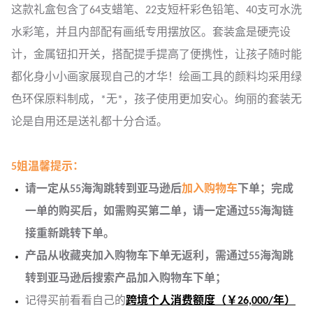
这款礼盒包含了64支蜡笔、22支短杆彩色铅笔、40支可水洗
水彩笔，并且内部配有画纸专用摆放区。套装盒是硬壳设
计，金属钮扣开关，搭配提手提高了便携性，让孩子随时能
都化身小小画家展现自己的才华！绘画工具的颜料均采用绿
色环保原料制成，*无*，孩子使用更加安心。绚丽的套装无
论是自用还是送礼都十分合适。
5姐温馨提示：
请一定从55海
淘跳转到亚马逊后
加入购物车
下单；
完成
一单的购买后，如需购买第二单，请一定通过55海淘链
接重新跳转下单。
产品从收藏夹加入购物车下单无返利，需通过55海淘跳
转到亚马逊后搜索产品加入购物车下单；
记得买前看看自己的
跨境个人消费额度（￥26,000/年）