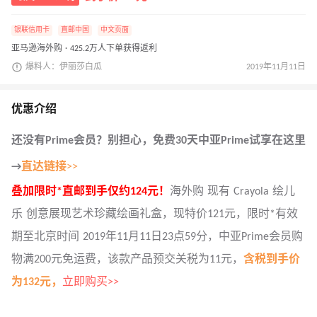
银联信用卡
直邮中国
中文页面
亚马逊海外购 · 425.2万人下单获得返利
爆料人：伊丽莎白瓜
2019年11月11日
优惠介绍
还没有
Prime
会员？别担心，免费30天中亚Prime试享在这里
→
直达链接
>>
叠加限时*直邮到手仅约124元！
海外购 现有 Crayola 绘儿
乐 创意展现艺术珍藏绘画礼盒，现特价121元，限时*有效
期至北京时间 2019年11月11日23点59分，中亚Prime会员购
物满200元免运费，该款产品预交关税为11元，
含税到手价
为132元，
立即购买>>