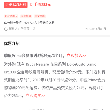
最高3.2%返利
到手价283元
银联信用卡
直邮中国
中文页面
亚马逊海外购 · 424.7万人下单获得返利
爆料人：伊丽莎白瓜
2019年11月30日
优惠介绍
季度Prime会员限时5折39元/3个月，
立即加入>>
海外购 现有 Krups Nescafé 雀巢系列 DolceGusto Lumio
KP1308 全自动胶囊咖啡机，现黑色特价259元，限时返利有
效期至北京时间 2019年11月30日23点59分，中亚Prime会员
购物满200元免运费，该款产品预交关税为24元，含税到手
价为283元，
立即购买>>