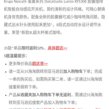
Krups Nescafé 雀巢系列 DolceGusto Lumio KP1308 胶囊咖啡
机智能自动感应开关机，简约清新的设计风格，可随心替换
机身背壳颜色，配备全新的胶囊器可减少咖啡喷溅问题，隐
藏式出水针头使用起来更加*，8段式自动控水设计调节水
量，享受*新款XL超大杯美式咖啡。
35款*单品
限时返利12%
，
具体戳这>>
5姐温馨提示：
更多降价商品
戳这里>>
请一定从55海淘跳转到亚马逊后
加入购物车
下单；完成
一单的购买后，如需购买第二单，请一定通过55海淘链
接重新跳转下单。
产品
从收藏夹加入购物车下单无返利
，需通过55海淘跳
转到亚马逊后搜索产品加入购物车下单；